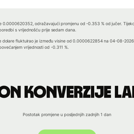
je 0.0000620352, odražavajući promjenu od -0.353 % od jučer. Tijekom 
poredbi s vrijednošću prije sedam dana.
ske dolare fluktuirao je između visine od 0.0000622854 na 04-08-20
ovećanjem vrijednosti od -0.311 %.
on konverzije LA
Postotak promjene u posljednjih zadnjih 1 dan