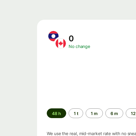
0
No change
Time
48 h
1 t
1 m
6 m
12
period
We use the real, mid-market rate with no sne