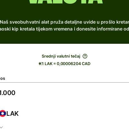
Naš sveobuhvatni alat pruža detaljne uvide u prošlo kreta
 laoski kip kretala tijekom vremena i donesite informiran
Srednji valutni tečaj
₭1 LAK = 0,00006204 CAD
nos
LAK