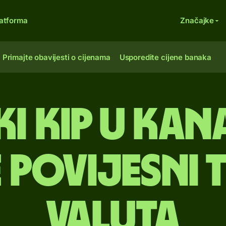
atforma
Značajke
Primajte obavijesti o cijenama
Usporedite cijene banaka
i kip u ka
Povijesni 
valuta