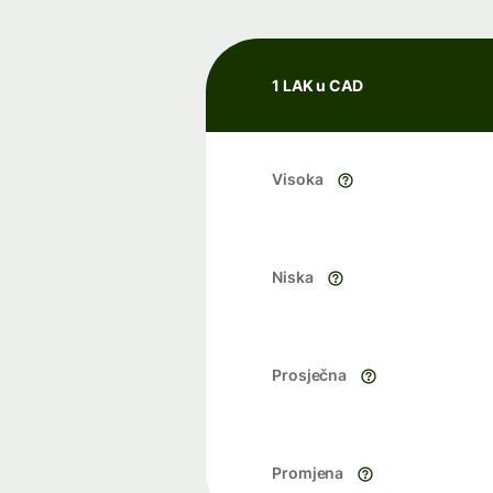
1 LAK u CAD
Visoka
Niska
Prosječna
Promjena