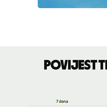
Povijest t
7 dana