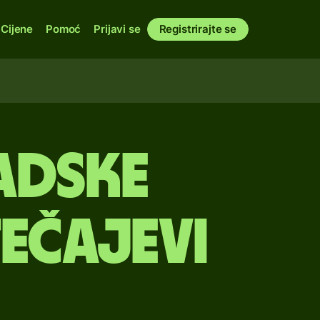
Cijene
Pomoć
Prijavi se
Registrirajte se
nadske
tečajevi