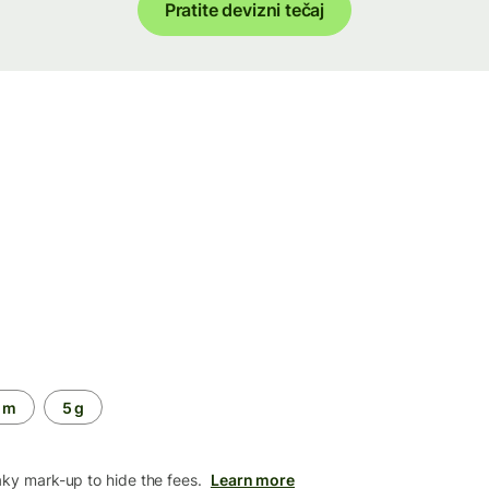
Pratite devizni tečaj
 m
5 g
aky mark-up to hide the fees.
Learn more