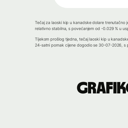
Tečaj za laoski kip u kanadske dolare trenutačno 
relativno stabilna, s povećanjem od -0.029 % u us
Tijekom prošlog tjedna, tečaj laoski kip u kanad
24-satni pomak cijene dogodio se 30-07-2026, s p
Grafik