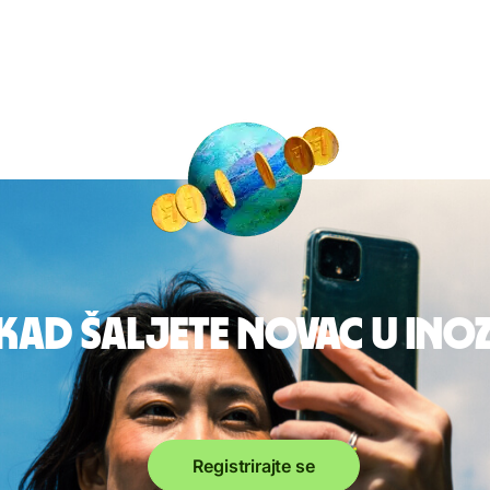
 kad šaljete novac u in
Registrirajte se