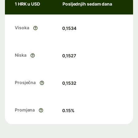
1 HRK u USD
Posljednjih sedam dana
Visoka
0,1534
Niska
0,1527
Prosječna
0,1532
Promjena
0.15
%