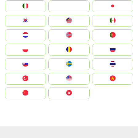
Italia
JA
Japan
South Korea
Malay
Mexico
Nederland
Norge
Portugal
Polska
România
Россия
Slovensko
Ruoŧŧa
ไทย
Türkiye
United States
Vietnam
中国
中國香港特別行政區