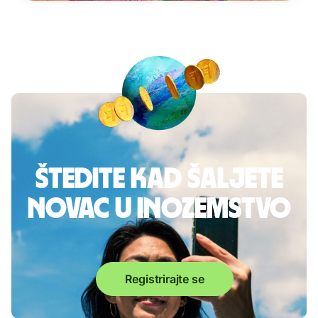
Štedite kad šaljete
novac u inozemstvo
Registrirajte se