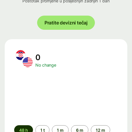
Postotak promjene u posljednjih zadnjih 1 dan
Pratite devizni tečaj
0
No change
Time
48 h
1 t
1 m
6 m
12 m