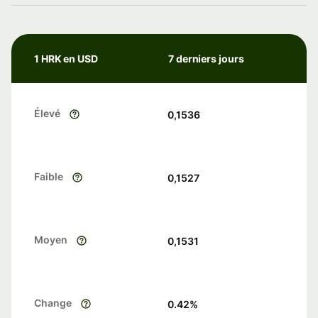
1 HRK en USD
7 derniers jours
Élevé
0,1536
Faible
0,1527
Moyen
0,1531
Change
0.42
%