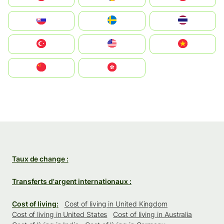
Slovensko
Ruoŧŧa
ไทย
Türkiye
United States
Vietnam
中国
中國香港特別行政區
Taux de change :
Transferts d'argent internationaux :
Cost of living:
Cost of living in United Kingdom
Cost of living in United States
Cost of living in Australia