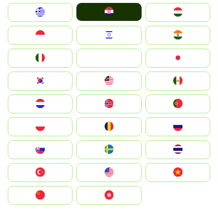
Hrvatska
Greece
Magyarország
Indonesia
Israel
India
Italia
JA
Japan
South Korea
Malay
Mexico
Nederland
Norge
Portugal
Polska
România
Россия
Slovensko
Ruoŧŧa
ไทย
Türkiye
United States
Vietnam
中国
中國香港特別行政區