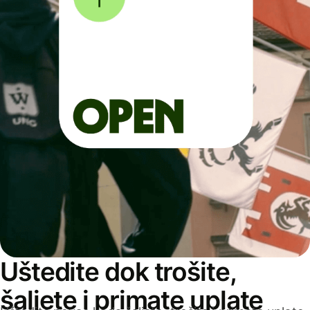
Uštedite dok trošite,
šaljete i primate uplate