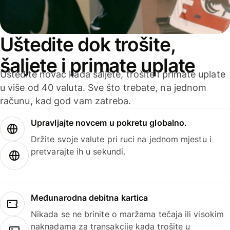
Uštedite dok trošite,
šaljete i primate uplate
Uštedite novac kada šaljete, trošite i primate uplate
u više od 40 valuta. Sve što trebate, na jednom
računu, kad god vam zatreba.
Upravljajte novcem u pokretu globalno.
Držite svoje valute pri ruci na jednom mjestu i
pretvarajte ih u sekundi.
Međunarodna debitna kartica
Nikada se ne brinite o maržama tečaja ili visokim
naknadama za transakcije kada trošite u