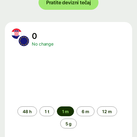
Pratite devizni tečaj
0
No change
Time
48 h
1 t
1 m
6 m
12 m
period
5 g