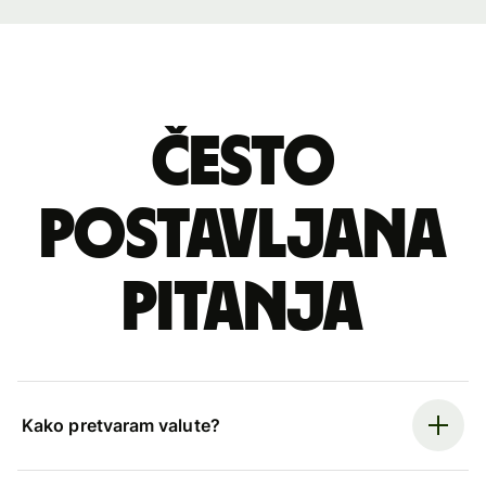
Često
postavljana
pitanja
Kako pretvaram valute?