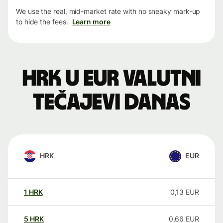
We use the real, mid-market rate with no sneaky mark-up
to hide the fees.
Learn more
HRK u EUR valutni
tečajevi danas
HRK
EUR
1
HRK
0,13
EUR
5
HRK
0,66
EUR