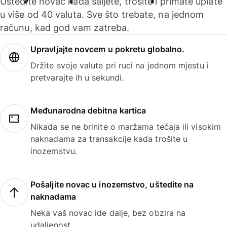
Uštedite novac kada šaljete, trošite i primate uplate
u više od 40 valuta. Sve što trebate, na jednom
računu, kad god vam zatreba.
Upravljajte novcem u pokretu globalno.
Držite svoje valute pri ruci na jednom mjestu i
pretvarajte ih u sekundi.
Međunarodna debitna kartica
Nikada se ne brinite o maržama tečaja ili visokim
naknadama za transakcije kada trošite u
inozemstvu.
Pošaljite novac u inozemstvo, uštedite na
naknadama
Neka vaš novac ide dalje, bez obzira na
udaljenost.