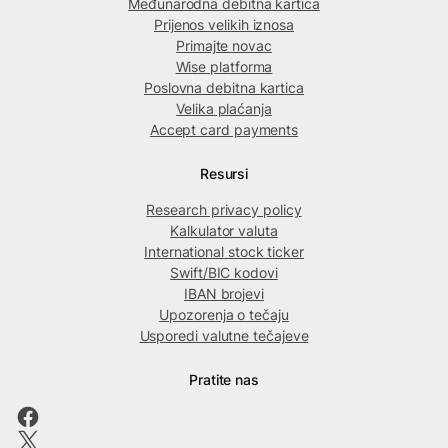
Međunarodna debitna kartica
Prijenos velikih iznosa
Primajte novac
Wise platforma
Poslovna debitna kartica
Velika plaćanja
Accept card payments
Resursi
Research privacy policy
Kalkulator valuta
International stock ticker
Swift/BIC kodovi
IBAN brojevi
Upozorenja o tečaju
Usporedi valutne tečajeve
Pratite nas