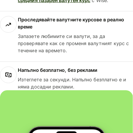
средния пазарен валутен курс
с Wise.
Проследявайте валутните курсове в реално
време
Запазете любимите си валути, за да
проверявате как се променя валутният курс с
течение на времето.
Напълно безплатно, без реклами
Изтеглете за секунди. Напълно безплатно е и
няма досадни реклами.