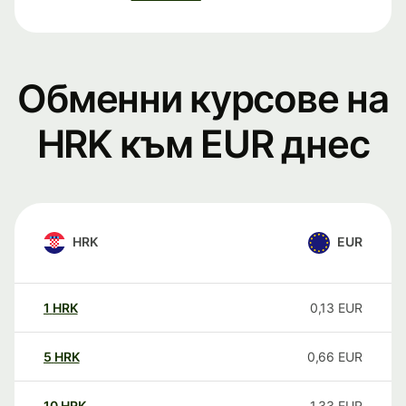
Обменни курсове на
HRK към EUR днес
HRK
EUR
1
HRK
0,13
EUR
5
HRK
0,66
EUR
10
HRK
1,33
EUR