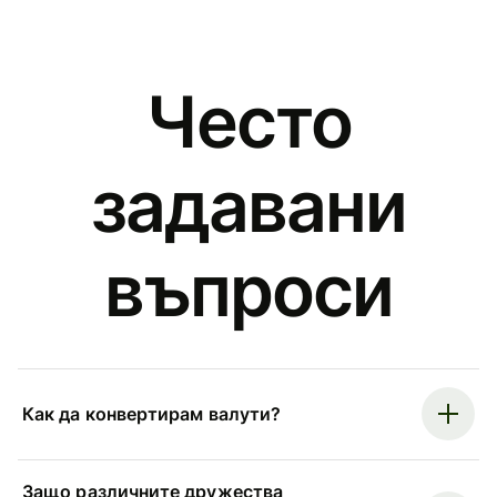
Често
задавани
въпроси
Как да конвертирам валути?
Защо различните дружества