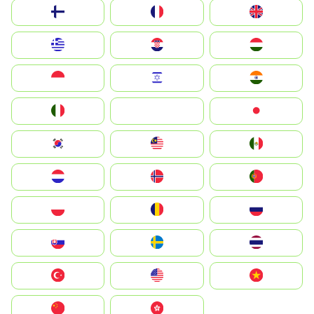
Suomi
France
United Kingdom
Greece
Hrvatska
Magyarország
Indonesia
Israel
India
Italia
JA
Japan
South Korea
Malay
Mexico
Nederland
Norge
Portugal
Polska
România
Россия
Slovensko
Ruoŧŧa
ไทย
Türkiye
United States
Vietnam
中国
中國香港特別行政區