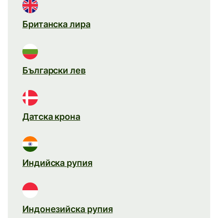
Британска лира
Български лев
Датска крона
Индийска рупия
Индонезийска рупия