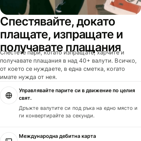
Спестявайте, докато
плащате, изпращате и
получавате плащания
Спестете пари, когато изпращате, харчите и
получавате плащания в над 40+ валути. Всичко,
от което се нуждаете, в една сметка, когато
имате нужда от нея.
Управлявайте парите си в движение по целия
свят.
Дръжте валутите си под ръка на едно място и
ги конвертирайте за секунди.
Международна дебитна карта