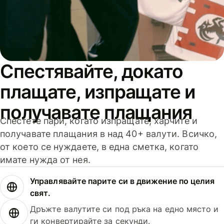
Спестявайте, докато
плащате, изпращате и
получавате плащания
Спестете пари, когато изпращате, харчите и
получавате плащания в над 40+ валути. Всичко,
от което се нуждаете, в една сметка, когато
имате нужда от нея.
Управлявайте парите си в движение по целия
свят.
Дръжте валутите си под ръка на едно място и
ги конвертирайте за секунди.