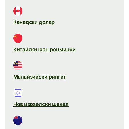
Канадски долар
Китайски юан ренминби
Малайзийски рингит
Нов израелски шекел