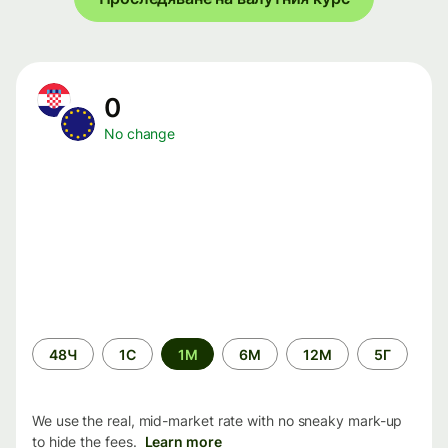
0
No change
Time
48Ч
1С
1М
6М
12М
5Г
period
We use the real, mid-market rate with no sneaky mark-up
to hide the fees.
Learn more