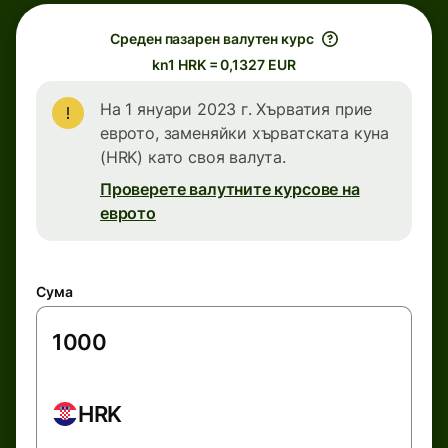
Среден пазарен валутен курс
kn1 HRK = 0,1327 EUR
На 1 януари 2023 г. Хърватия прие
еврото, заменяйки хърватската куна
(HRK) като своя валута.
Проверете валутните курсове на
еврото
Сума
HRK