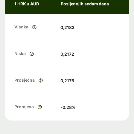
1 HRK u AUD
Posljednjih sedam dana
Visoka
0,2183
Niska
0,2172
Prosječna
0,2176
Promjena
-0.28
%