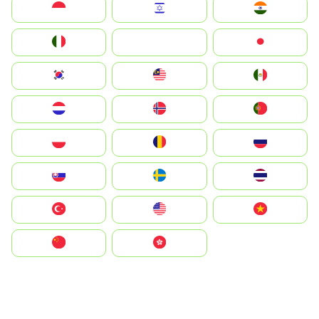
Indonesia
Israel
India
Italia
JA
Japan
South Korea
Malay
Mexico
Nederland
Norge
Portugal
Polska
România
Россия
Slovensko
Ruoŧŧa
ไทย
Türkiye
United States
Vietnam
中国
中國香港特別行政區