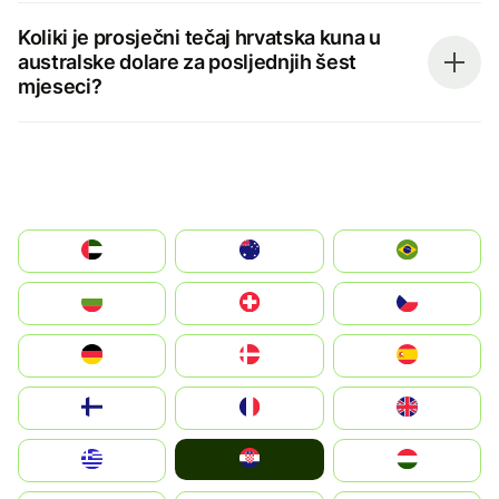
Koliki je prosječni tečaj hrvatska kuna u
australske dolare za posljednjih šest
mjeseci?
الإمارات العربية المتحدة
Australia
Brazil
България
Switzerland
Czechia
Deutschland
Denmark
España
Suomi
France
United Kingdom
Hrvatska
Greece
Magyarország