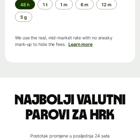
Time
48 h
1 t
1 m
6 m
12 m
period
5 g
We use the real, mid-market rate with no sneaky
mark-up to hide the fees.
Learn more
Najbolji valutni
parovi za HRK
Postotak promjene u posljednja 24 sata