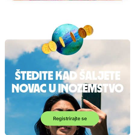
Štedite kad šaljete
novac u inozemstvo
Registrirajte se