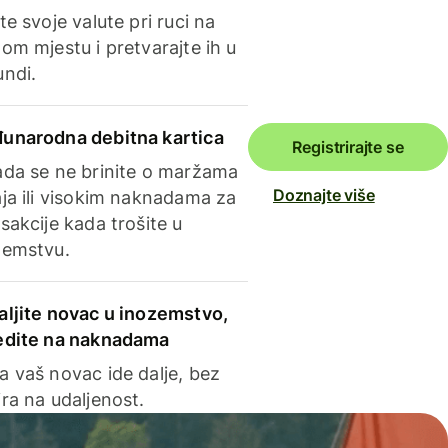
te svoje valute pri ruci na
om mjestu i pretvarajte ih u
undi.
unarodna debitna kartica
Registrirajte se
ada se ne brinite o maržama
Doznajte više
ja ili visokim naknadama za
sakcije kada trošite u
zemstvu.
aljite novac u inozemstvo,
edite na naknadama
a vaš novac ide dalje, bez
ra na udaljenost.