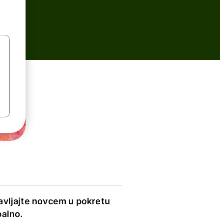
avljajte novcem u pokretu
balno.