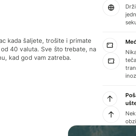
Drži
jedn
sek
c kada šaljete, trošite i primate
Međ
 od 40 valuta. Sve što trebate, na
Nik
u, kad god vam zatreba.
teča
tran
ino
Poš
ušt
Nek
obzi