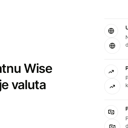
atnu Wise
P
je valuta