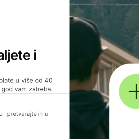
ljete i
uplate u više od 40
d god vam zatreba.
 i pretvarajte ih u