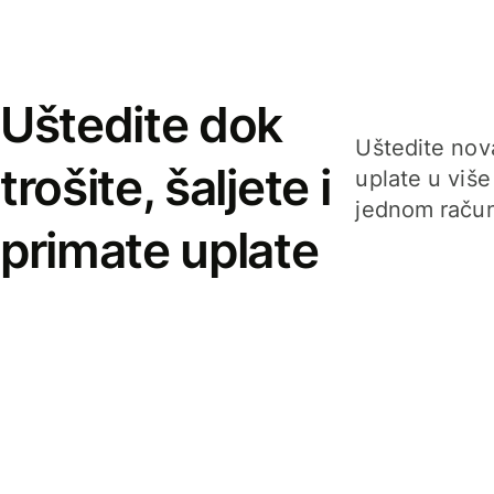
Uštedite dok
Uštedite nova
trošite, šaljete i
uplate u više
jednom račun
primate uplate