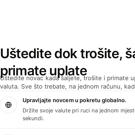
Uštedite dok trošite, ša
primate uplate
Uštedite novac kada šaljete, trošite i primate 
valuta. Sve što trebate, na jednom računu, ka
Upravljajte novcem u pokretu globalno.
Držite svoje valute pri ruci na jednom mjestu
sekundi.