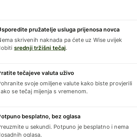
Usporedite pružatelje usluga prijenosa novca
Nema skrivenih naknada pa ćete uz Wise uvijek
dobiti
srednji tržišni tečaj
.
Pratite tečajeve valuta uživo
ohranite svoje omiljene valute kako biste provjerili
kako se tečaj mijenja s vremenom.
Potpuno besplatno, bez oglasa
Preuzmite u sekundi. Potpuno je besplatno i nema
dosadnih oglasa.