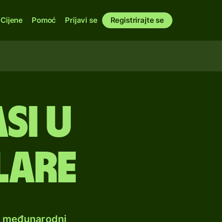
Cijene
Pomoć
Prijavi se
Registrirajte se
si u
lare
e međunarodni