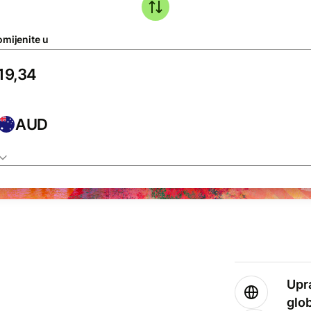
omijenite u
AUD
Upr
glo