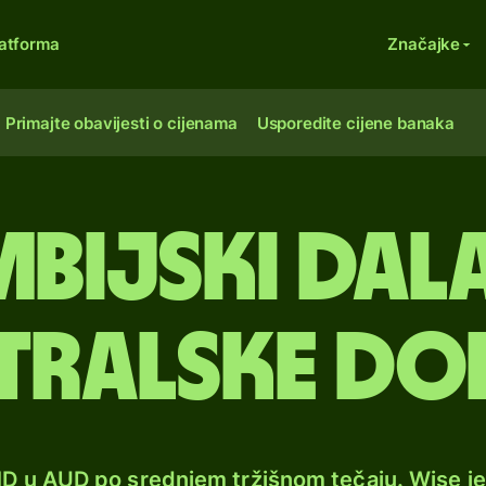
atforma
Značajke
Primajte obavijesti o cijenama
Usporedite cijene banaka
bijski dala
tralske do
MD u AUD po srednjem tržišnom tečaju. Wise j