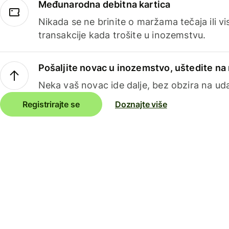
Međunarodna debitna kartica
Nikada se ne brinite o maržama tečaja ili 
transakcije kada trošite u inozemstvu.
Pošaljite novac u inozemstvo, uštedite n
Neka vaš novac ide dalje, bez obzira na uda
Registrirajte se
Doznajte više