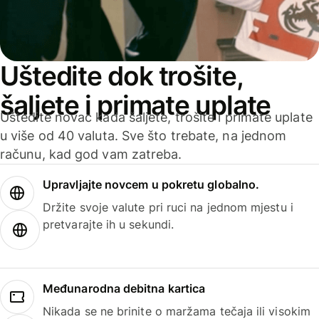
Uštedite dok trošite,
šaljete i primate uplate
Uštedite novac kada šaljete, trošite i primate uplate
u više od 40 valuta. Sve što trebate, na jednom
računu, kad god vam zatreba.
Upravljajte novcem u pokretu globalno.
Držite svoje valute pri ruci na jednom mjestu i
pretvarajte ih u sekundi.
Međunarodna debitna kartica
Nikada se ne brinite o maržama tečaja ili visokim