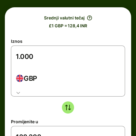
Srednji valutni tečaj
£1 GBP = 128,4 INR
Iznos
GBP
Promijenite u