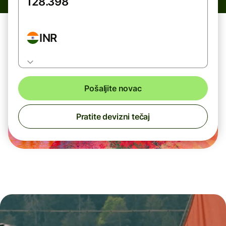
INR
Pošaljite novac
Pratite devizni tečaj