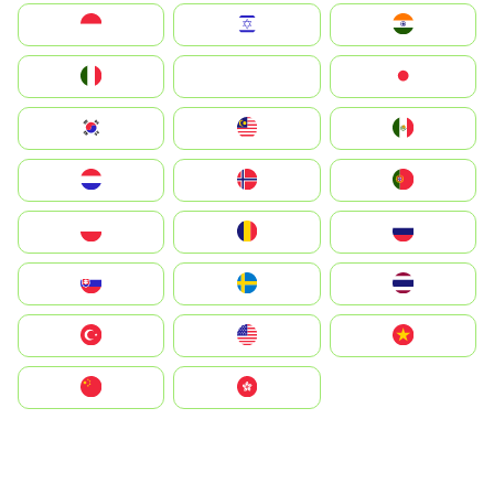
Indonesia
Israel
India
Italia
JA
Japan
South Korea
Malay
Mexico
Nederland
Norge
Portugal
Polska
România
Россия
Slovensko
Ruoŧŧa
ไทย
Türkiye
United States
Vietnam
中国
中國香港特別行政區