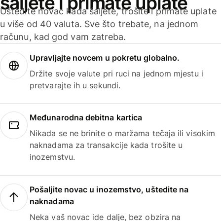
šaljete i primate uplate
Uštedite novac kada šaljete, trošite i primate uplate
u više od 40 valuta. Sve što trebate, na jednom
računu, kad god vam zatreba.
Upravljajte novcem u pokretu globalno.
Držite svoje valute pri ruci na jednom mjestu i
pretvarajte ih u sekundi.
Međunarodna debitna kartica
Nikada se ne brinite o maržama tečaja ili visokim
naknadama za transakcije kada trošite u
inozemstvu.
Pošaljite novac u inozemstvo, uštedite na
naknadama
Neka vaš novac ide dalje, bez obzira na