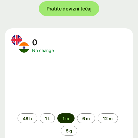
Pratite devizni tečaj
0
No change
Time
48 h
1 t
1 m
6 m
12 m
period
5 g