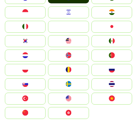
Indonesia
Israel
India
Italia
JA
Japan
South Korea
Malay
Mexico
Nederland
Norge
Portugal
Polska
România
Россия
Slovensko
Ruoŧŧa
ไทย
Türkiye
United States
Vietnam
中国
中國香港特別行政區