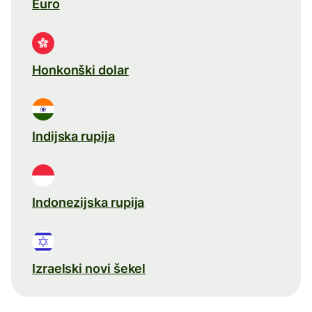
Euro
Honkonški dolar
Indijska rupija
Indonezijska rupija
Izraelski novi šekel