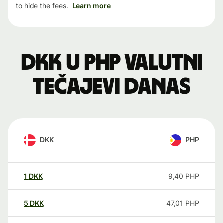
to hide the fees.
Learn more
DKK u PHP valutni
tečajevi danas
DKK
PHP
1
DKK
9,40
PHP
5
DKK
47,01
PHP