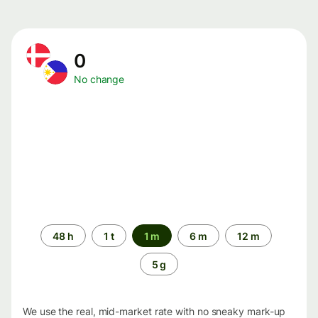
0
No change
Time
48 h
1 t
1 m
6 m
12 m
period
5 g
We use the real, mid-market rate with no sneaky mark-up