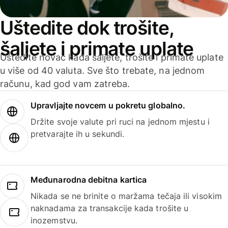
Uštedite dok trošite,
šaljete i primate uplate
Uštedite novac kada šaljete, trošite i primate uplate
u više od 40 valuta. Sve što trebate, na jednom
računu, kad god vam zatreba.
Upravljajte novcem u pokretu globalno.
Držite svoje valute pri ruci na jednom mjestu i
pretvarajte ih u sekundi.
Međunarodna debitna kartica
Nikada se ne brinite o maržama tečaja ili visokim
naknadama za transakcije kada trošite u
inozemstvu.