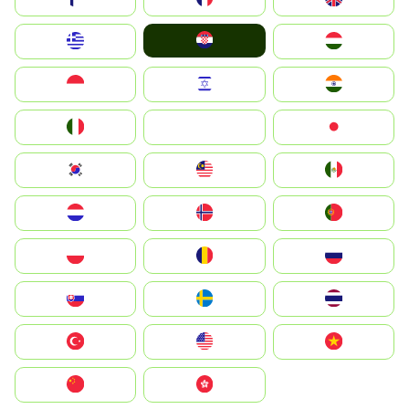
Hrvatska
Greece
Magyarország
Indonesia
Israel
India
Italia
JA
Japan
South Korea
Malay
Mexico
Nederland
Norge
Portugal
Polska
România
Россия
Slovensko
Ruoŧŧa
ไทย
Türkiye
United States
Vietnam
中国
中國香港特別行政區