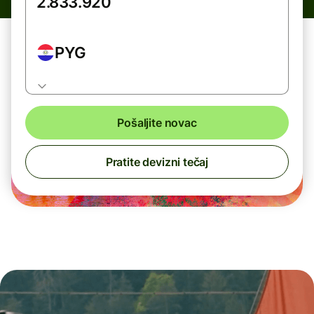
PYG
Pošaljite novac
Pratite devizni tečaj