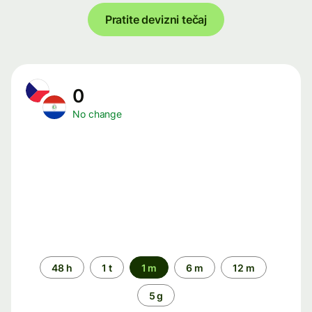
Pratite devizni tečaj
0
No change
Time
48 h
1 t
1 m
6 m
12 m
period
5 g