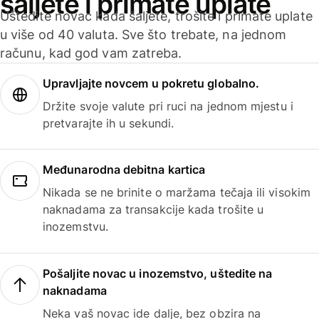
šaljete i primate uplate
Uštedite novac kada šaljete, trošite i primate uplate
u više od 40 valuta. Sve što trebate, na jednom
računu, kad god vam zatreba.
Upravljajte novcem u pokretu globalno.
Držite svoje valute pri ruci na jednom mjestu i
pretvarajte ih u sekundi.
Međunarodna debitna kartica
Nikada se ne brinite o maržama tečaja ili visokim
naknadama za transakcije kada trošite u
inozemstvu.
Pošaljite novac u inozemstvo, uštedite na
naknadama
Neka vaš novac ide dalje, bez obzira na