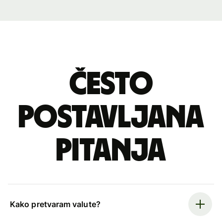
Često
postavljana
pitanja
Kako pretvaram valute?