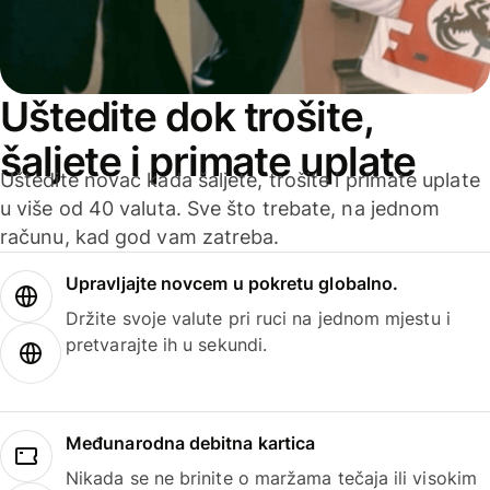
Uštedite dok trošite,
šaljete i primate uplate
Uštedite novac kada šaljete, trošite i primate uplate
u više od 40 valuta. Sve što trebate, na jednom
računu, kad god vam zatreba.
Upravljajte novcem u pokretu globalno.
Držite svoje valute pri ruci na jednom mjestu i
pretvarajte ih u sekundi.
Međunarodna debitna kartica
Nikada se ne brinite o maržama tečaja ili visokim