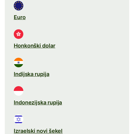
Euro
Honkonški dolar
Indijska rupija
Indonezijska rupija
Izraelski novi šekel