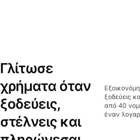
Γλίτωσε
χρήματα όταν
Εξοικονόμη
ξοδεύεις κ
ξοδεύεις,
από 40 νομ
έναν λογαρ
στέλνεις και
πληρώνεσαι