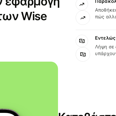
ν εφαρμογή
Παρακολ
Αποθήκευ
των Wise
πώς αλλά
Εντελώς 
Λήψη σε 
υπάρχουν