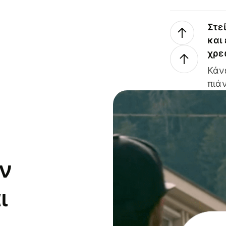
Στε
και
χρε
Κάν
πιάν
ν
ι