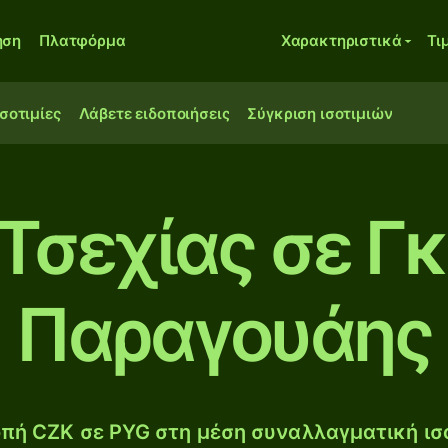
ηση
Πλατφόρμα
Χαρακτηριστικά
Τι
ισοτιμίες
Λάβετε ειδοποιήσεις
Σύγκριση ισοτιμιών
Τσεχίας σε Γ
Παραγουάης
πή CZK σε PYG στη μέση συναλλαγματική ισο