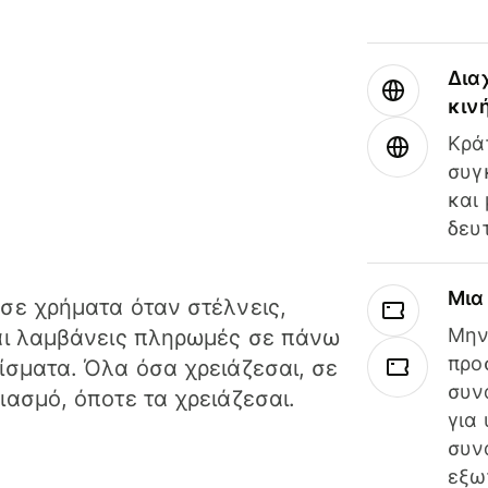
Δια
κιν
Κρά
συγ
και
δευ
Μια
σε χρήματα όταν στέλνεις,
Μην
αι λαμβάνεις πληρωμές σε πάνω
προ
ίσματα. Όλα όσα χρειάζεσαι, σε
συν
ιασμό, όποτε τα χρειάζεσαι.
για
συν
εξω