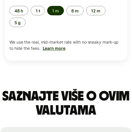
Time
48 h
1 t
1 m
6 m
12 m
period
5 g
We use the real, mid-market rate with no sneaky mark-up
to hide the fees.
Learn more
Saznajte više o ovim
valutama