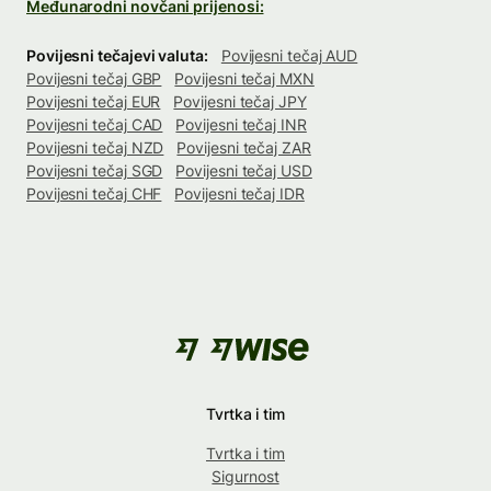
Međunarodni novčani prijenosi:
Povijesni tečajevi valuta:
Povijesni tečaj AUD
Povijesni tečaj GBP
Povijesni tečaj MXN
Povijesni tečaj EUR
Povijesni tečaj JPY
Povijesni tečaj CAD
Povijesni tečaj INR
Povijesni tečaj NZD
Povijesni tečaj ZAR
Povijesni tečaj SGD
Povijesni tečaj USD
Povijesni tečaj CHF
Povijesni tečaj IDR
Tvrtka i tim
Tvrtka i tim
Sigurnost