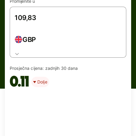
Promijenite u
GBP
Prosječna cijena:
zadnjih 30 dana
0.11
Dolje