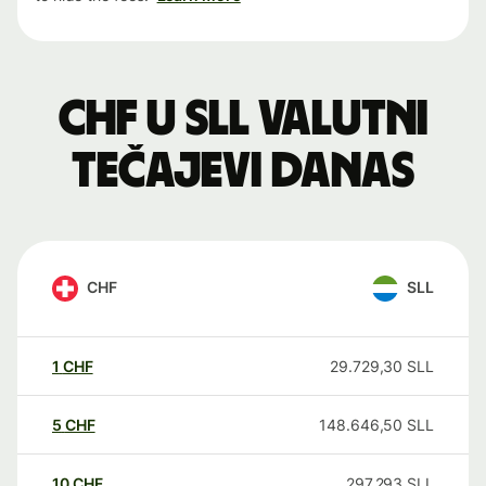
CHF u SLL valutni
tečajevi danas
CHF
SLL
1
CHF
29.729,30
SLL
5
CHF
148.646,50
SLL
10
CHF
297.293
SLL