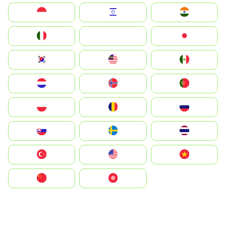
Indonesia
Israel
India
Italia
JA
Japan
South Korea
Malay
Mexico
Nederland
Norge
Portugal
Polska
România
Россия
Slovensko
Ruoŧŧa
ไทย
Türkiye
United States
Vietnam
中国
中國香港特別行政區