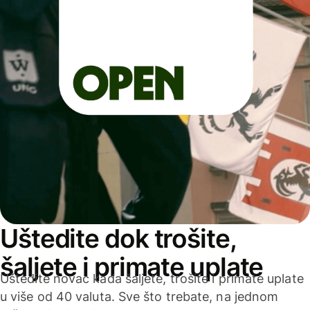
Uštedite dok trošite,
šaljete i primate uplate
Uštedite novac kada šaljete, trošite i primate uplate
u više od 40 valuta. Sve što trebate, na jednom