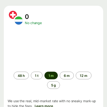
0
No change
Time
48 h
1 t
1 m
6 m
12 m
period
5 g
We use the real, mid-market rate with no sneaky mark-up
to hide the fees.
Learn more