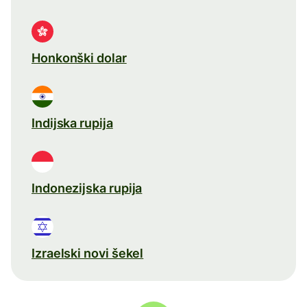
Honkonški dolar
Indijska rupija
Indonezijska rupija
Izraelski novi šekel