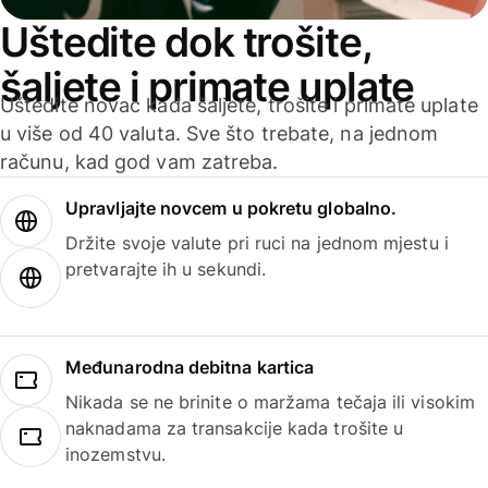
Uštedite dok trošite,
šaljete i primate uplate
Uštedite novac kada šaljete, trošite i primate uplate
u više od 40 valuta. Sve što trebate, na jednom
računu, kad god vam zatreba.
Upravljajte novcem u pokretu globalno.
Držite svoje valute pri ruci na jednom mjestu i
pretvarajte ih u sekundi.
Međunarodna debitna kartica
Nikada se ne brinite o maržama tečaja ili visokim
naknadama za transakcije kada trošite u
inozemstvu.