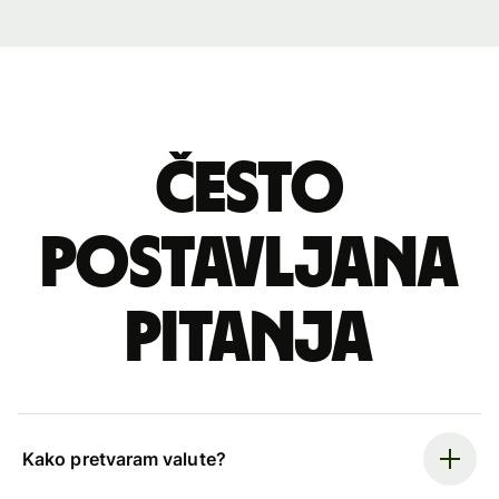
Često
postavljana
pitanja
Kako pretvaram valute?