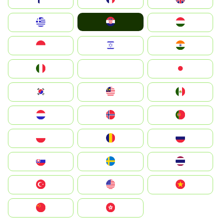
Hrvatska
Greece
Magyarország
Indonesia
Israel
India
Italia
JA
Japan
South Korea
Malay
Mexico
Nederland
Norge
Portugal
Polska
România
Россия
Slovensko
Ruoŧŧa
ไทย
Türkiye
United States
Vietnam
中国
中國香港特別行政區