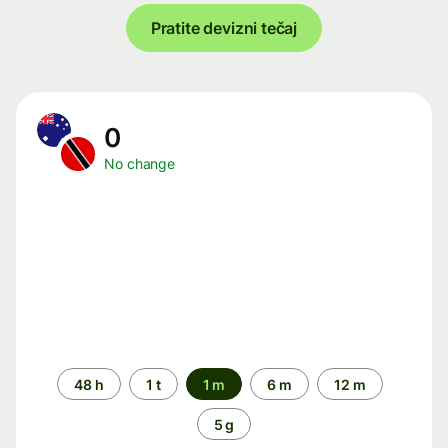
Pratite devizni tečaj
0
No change
Time
48 h
1 t
1 m
6 m
12 m
period
5 g