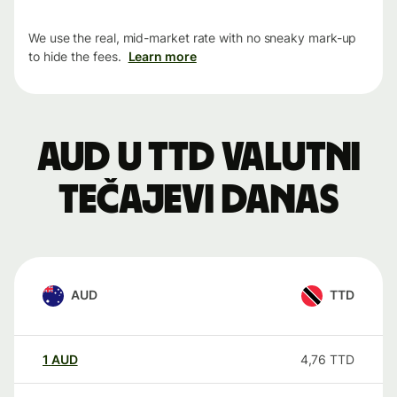
We use the real, mid-market rate with no sneaky mark-up
to hide the fees.
Learn more
AUD u TTD valutni
tečajevi danas
AUD
TTD
1
AUD
4,76
TTD