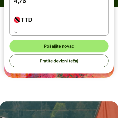
TTD
Pošaljite novac
Pratite devizni tečaj