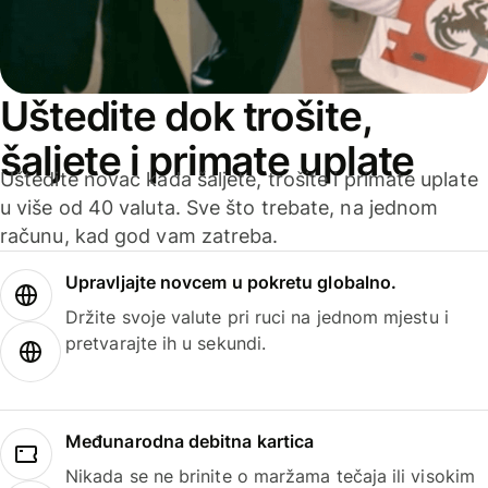
Uštedite dok trošite,
šaljete i primate uplate
Uštedite novac kada šaljete, trošite i primate uplate
u više od 40 valuta. Sve što trebate, na jednom
računu, kad god vam zatreba.
Upravljajte novcem u pokretu globalno.
Držite svoje valute pri ruci na jednom mjestu i
pretvarajte ih u sekundi.
Međunarodna debitna kartica
Nikada se ne brinite o maržama tečaja ili visokim