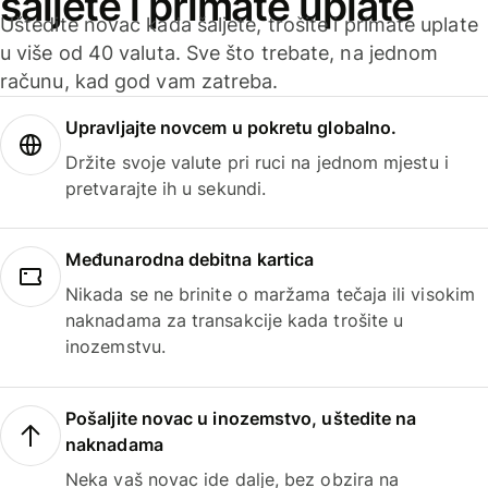
šaljete i primate uplate
Uštedite novac kada šaljete, trošite i primate uplate
u više od 40 valuta. Sve što trebate, na jednom
računu, kad god vam zatreba.
Upravljajte novcem u pokretu globalno.
Držite svoje valute pri ruci na jednom mjestu i
pretvarajte ih u sekundi.
Međunarodna debitna kartica
Nikada se ne brinite o maržama tečaja ili visokim
naknadama za transakcije kada trošite u
inozemstvu.
Pošaljite novac u inozemstvo, uštedite na
naknadama
Neka vaš novac ide dalje, bez obzira na