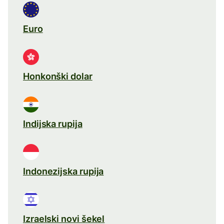
Euro
Honkonški dolar
Indijska rupija
Indonezijska rupija
Izraelski novi šekel