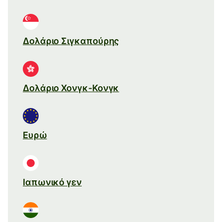
Δολάριο Σιγκαπούρης
Δολάριο Χονγκ-Κονγκ
Ευρώ
Ιαπωνικό γεν