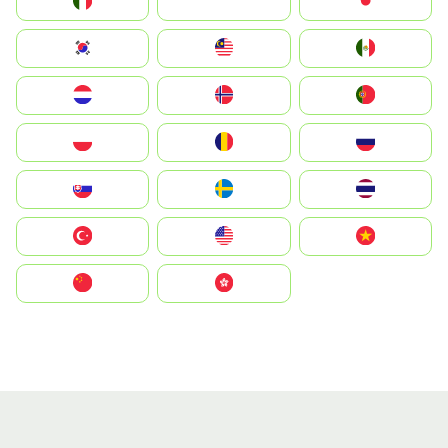
Italia
JA
Japan
South Korea
Malay
Mexico
Nederland
Norge
Portugal
Polska
România
Россия
Slovensko
Ruoŧŧa
ไทย
Türkiye
United States
Vietnam
中国
中國香港特別行政區