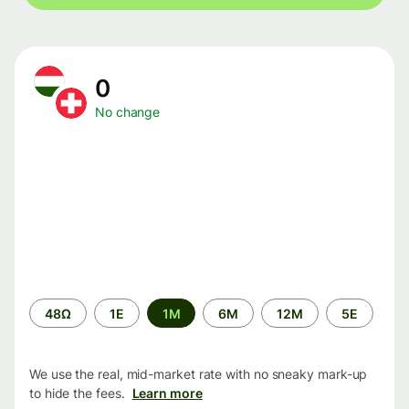
0
No change
Time
48Ω
1Ε
1M
6M
12M
5Ε
period
We use the real, mid-market rate with no sneaky mark-up
to hide the fees.
Learn more