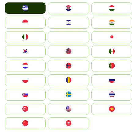
Greece
Hrvatska
Magyarország
Indonesia
Israel
India
Italia
JA
Japan
South Korea
Malay
Mexico
Nederland
Norge
Portugal
Polska
România
Россия
Slovensko
Ruoŧŧa
ไทย
Türkiye
United States
Vietnam
中国
中國香港特別行政區