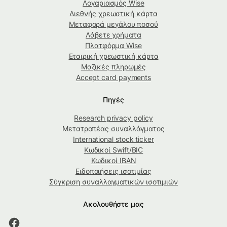
Λογαριασμός Wise
Διεθνής χρεωστική κάρτα
Μεταφορά μεγάλου ποσού
Λάβετε χρήματα
Πλατφόρμα Wise
Εταιρική χρεωστική κάρτα
Μαζικές πληρωμές
Accept card payments
Πηγές
Research privacy policy
Μετατροπέας συναλλάγματος
International stock ticker
Κωδικοί Swift/BIC
Κωδικοί IBAN
Ειδοποιήσεις ισοτιμίας
Σύγκριση συναλλαγματικών ισοτιμιών
Ακολουθήστε μας