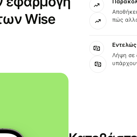
ν εφαρμογή
Παρακολ
Αποθήκευ
των Wise
πώς αλλά
Εντελώς 
Λήψη σε 
υπάρχουν