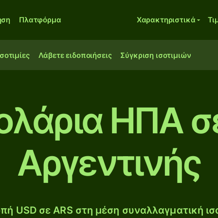
ηση
Πλατφόρμα
Χαρακτηριστικά
Τι
ισοτιμίες
Λάβετε ειδοποιήσεις
Σύγκριση ισοτιμιών
ολάρια ΗΠΑ σ
Αργεντινής
πή USD σε ARS στη μέση συναλλαγματική ισο