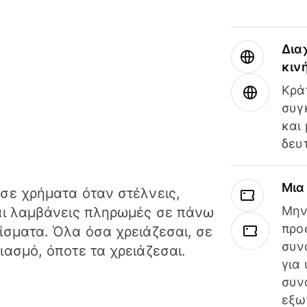
Δια
κιν
Κρά
συγ
και
δευ
Μια
σε χρήματα όταν στέλνεις,
Μην
αι λαμβάνεις πληρωμές σε πάνω
προ
ίσματα. Όλα όσα χρειάζεσαι, σε
συν
ιασμό, όποτε τα χρειάζεσαι.
για
συν
εξω