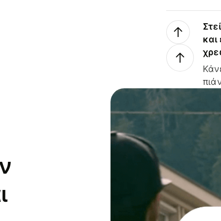
Στε
και
χρε
Κάν
πιάν
ν
ι