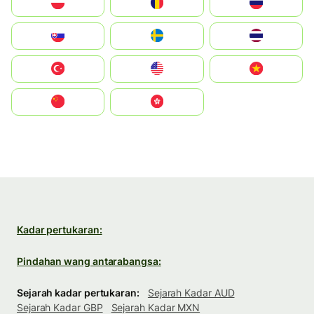
Polska
România
Россия
Slovensko
Ruoŧŧa
ไทย
Türkiye
United States
Vietnam
中国
中國香港特別行政區
Kadar pertukaran:
Pindahan wang antarabangsa:
Sejarah kadar pertukaran:
Sejarah Kadar AUD
Sejarah Kadar GBP
Sejarah Kadar MXN