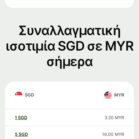
Συναλλαγματική
ισοτιμία SGD σε MYR
σήμερα
SGD
MYR
1
SGD
3.20
MYR
5
SGD
16.00
MYR