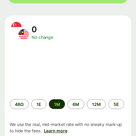
0
No change
Time
48Ω
1Ε
1M
6M
12M
5Ε
period
We use the real, mid-market rate with no sneaky mark-up
to hide the fees.
Learn more