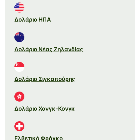
Δολάριο ΗΠΑ
Δολάριο Νέας Ζηλανδίας
Δολάριο Σιγκαπούρης
Δολάριο Χονγκ-Κονγκ
Ελβετικό Φράγκο