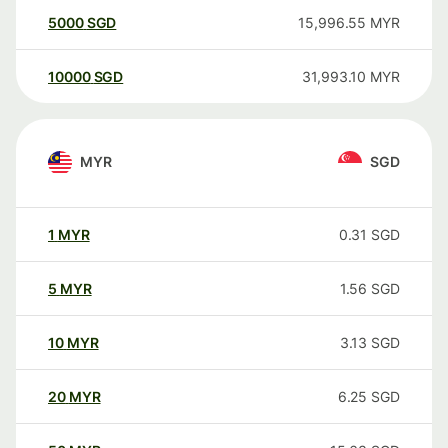
5000
SGD
15,996.55
MYR
10000
SGD
31,993.10
MYR
MYR
SGD
1
MYR
0.31
SGD
5
MYR
1.56
SGD
10
MYR
3.13
SGD
20
MYR
6.25
SGD