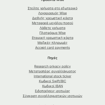
Στείλτε χρήματα στο εξωτερικό
Λογαριασμός Wise
Διεθνής χρεωστική κάρτα
Μεταφορά μεγάλου ποσού
Λάβετε χρήματα
Πλατφόρμα Wise
Εταιρική χρεωστική κάρτα
Μαζικές πληρωμές
Accept card payments
Πηγές
Research privacy policy
Μετατροπέας συναλλάγματος
International stock ticker
Κωδικοί Swift/BIC
Κωδικοί IBAN
Ειδοποιήσεις ισοτιμίας
Σύγκριση συναλλαγματικών ισοτιμιών