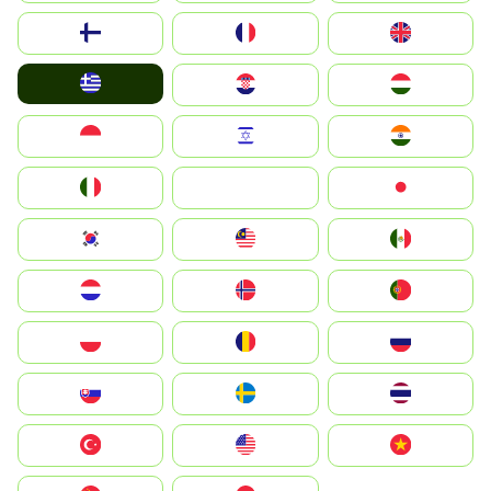
Suomi
France
United Kingdom
Greece
Hrvatska
Magyarország
Indonesia
Israel
India
Italia
JA
Japan
South Korea
Malay
Mexico
Nederland
Norge
Portugal
Polska
România
Россия
Slovensko
Ruoŧŧa
ไทย
Türkiye
United States
Vietnam