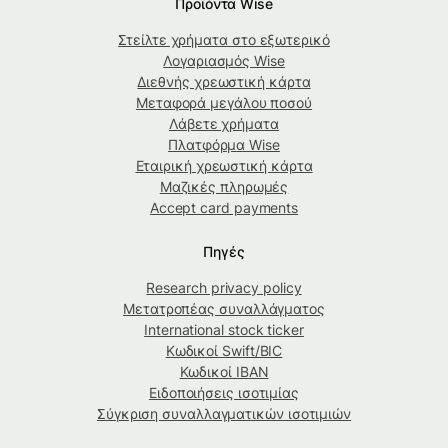
Προϊόντα Wise
Στείλτε χρήματα στο εξωτερικό
Λογαριασμός Wise
Διεθνής χρεωστική κάρτα
Μεταφορά μεγάλου ποσού
Λάβετε χρήματα
Πλατφόρμα Wise
Εταιρική χρεωστική κάρτα
Μαζικές πληρωμές
Accept card payments
Πηγές
Research privacy policy
Μετατροπέας συναλλάγματος
International stock ticker
Κωδικοί Swift/BIC
Κωδικοί IBAN
Ειδοποιήσεις ισοτιμίας
Σύγκριση συναλλαγματικών ισοτιμιών