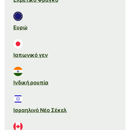
Ευρώ
Ιαπωνικό γεν
Ινδική ρουπία
Ισραηλινό Νέο Σέκελ