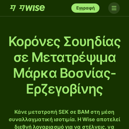
Εγγραφή
Κορόνες Σουηδίας
σε Μετατρέψιμα
Μάρκα Βοσνίας-
Ερζεγοβίνης
Κάνε μετατροπή SEK σε BAM στη μέση
συναλλαγματική ισοτιμία. Η Wise αποτελεί
διεθνή λογαριασμό για να στέλνεις, να