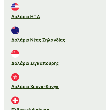
Δολάριο ΗΠΑ
Δολάριο Νέας Ζηλανδίας
Δολάριο Σιγκαπούρης
Δολάριο Χονγκ-Κονγκ
Ελβετικό Φράγκο