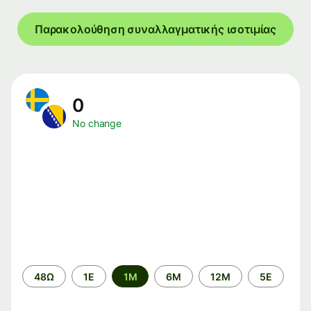
Παρακολούθηση συναλλαγματικής ισοτιμίας
0
No change
Time
48Ω
1Ε
1M
6M
12M
5Ε
period