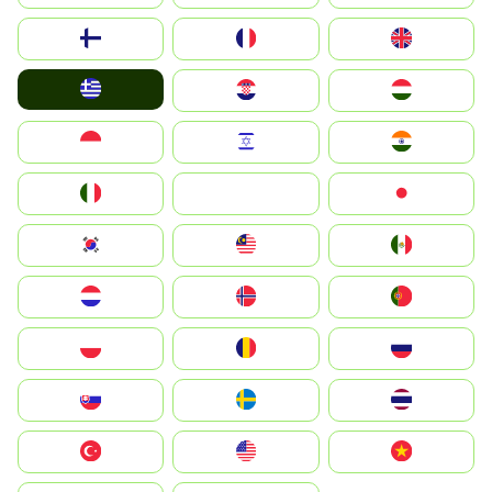
Suomi
France
United Kingdom
Greece
Hrvatska
Magyarország
Indonesia
Israel
India
Italia
JA
Japan
South Korea
Malay
Mexico
Nederland
Norge
Portugal
Polska
România
Россия
Slovensko
Ruoŧŧa
ไทย
Türkiye
United States
Vietnam