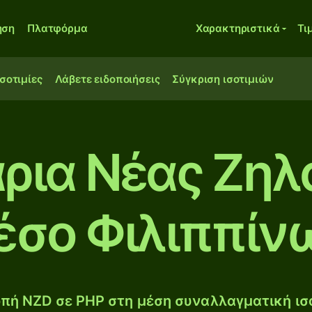
ηση
Πλατφόρμα
Χαρακτηριστικά
Τι
ισοτιμίες
Λάβετε ειδοποιήσεις
Σύγκριση ισοτιμιών
ρια Νέας Ζηλ
έσο Φιλιππίν
πή NZD σε PHP στη μέση συναλλαγματική ισο