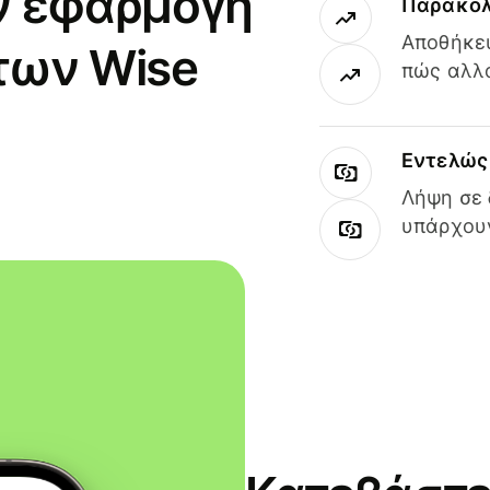
ν εφαρμογή
Παρακολ
Αποθήκευ
των Wise
πώς αλλά
Εντελώς 
Λήψη σε 
υπάρχουν