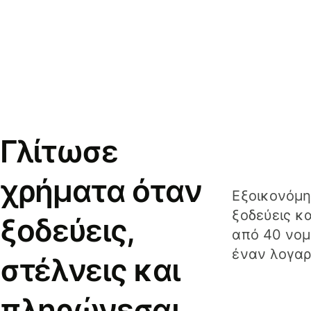
Γλίτωσε
χρήματα όταν
Εξοικονόμη
ξοδεύεις κ
ξοδεύεις,
από 40 νομ
έναν λογαρ
στέλνεις και
πληρώνεσαι