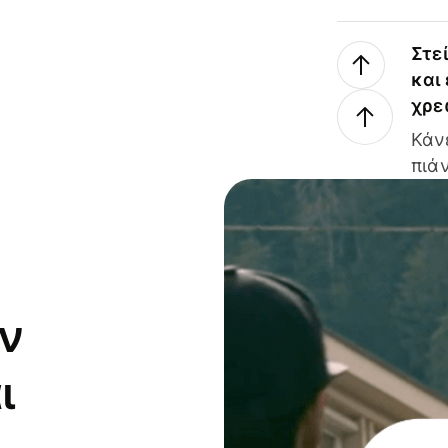
Στε
και
χρε
Κάν
πιάν
ν
ι