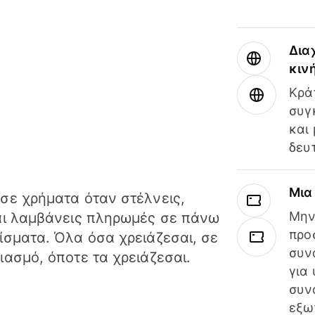
Δια
κιν
Κρά
συγ
και
δευ
Μια
σε χρήματα όταν στέλνεις,
Μην
αι λαμβάνεις πληρωμές σε πάνω
προ
ίσματα. Όλα όσα χρειάζεσαι, σε
συν
ιασμό, όποτε τα χρειάζεσαι.
για
συν
εξω