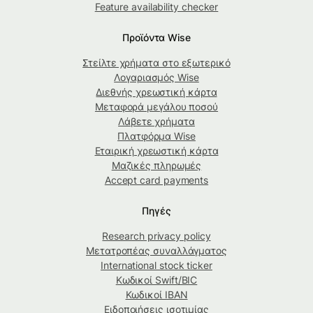
Feature availability checker
Προϊόντα Wise
Στείλτε χρήματα στο εξωτερικό
Λογαριασμός Wise
Διεθνής χρεωστική κάρτα
Μεταφορά μεγάλου ποσού
Λάβετε χρήματα
Πλατφόρμα Wise
Εταιρική χρεωστική κάρτα
Μαζικές πληρωμές
Accept card payments
Πηγές
Research privacy policy
Μετατροπέας συναλλάγματος
International stock ticker
Κωδικοί Swift/BIC
Κωδικοί IBAN
Ειδοποιήσεις ισοτιμίας