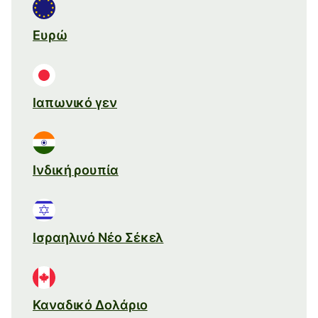
Ευρώ
Ιαπωνικό γεν
Ινδική ρουπία
Ισραηλινό Νέο Σέκελ
Καναδικό Δολάριο