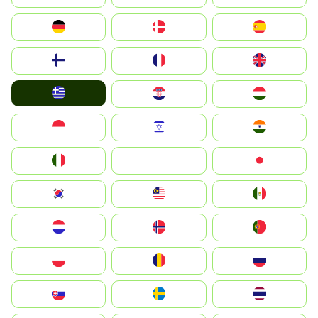
Deutschland
Denmark
España
Suomi
France
United Kingdom
Greece
Hrvatska
Magyarország
Indonesia
Israel
India
Italia
JA
Japan
South Korea
Malay
Mexico
Nederland
Norge
Portugal
Polska
România
Россия
Slovensko
Ruoŧŧa
ไทย