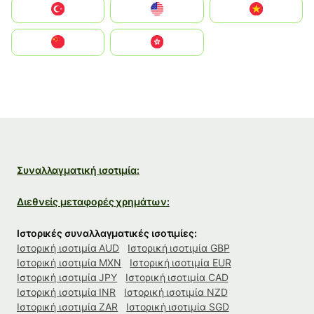
Türkiye
United States
Vietnam
中国
中國香港特別行政區
Συναλλαγματική ισοτιμία:
Διεθνείς μεταφορές χρημάτων:
Ιστορικές συναλλαγματικές ισοτιμίες:
Ιστορική ισοτιμία AUD
Ιστορική ισοτιμία GBP
Ιστορική ισοτιμία MXN
Ιστορική ισοτιμία EUR
Ιστορική ισοτιμία JPY
Ιστορική ισοτιμία CAD
Ιστορική ισοτιμία INR
Ιστορική ισοτιμία NZD
Ιστορική ισοτιμία ZAR
Ιστορική ισοτιμία SGD