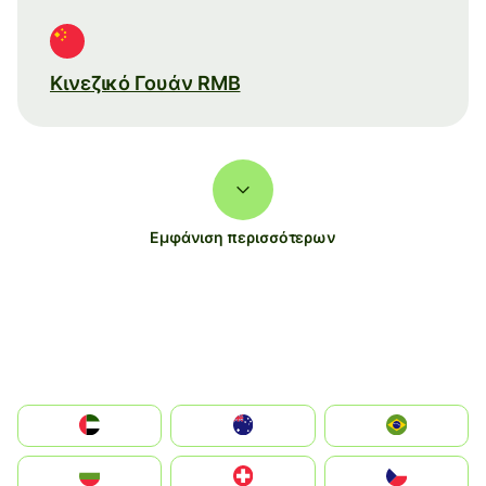
Κινεζικό Γουάν RMB
Εμφάνιση περισσότερων
الإمارات العربية المتحدة
Australia
Brazil
България
Switzerland
Czechia