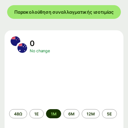
Παρακολούθηση συναλλαγματικής ισοτιμίας
0
No change
Time
48Ω
1Ε
1M
6M
12M
5Ε
period