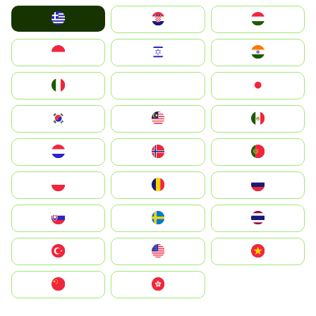
Greece
Hrvatska
Magyarország
Indonesia
Israel
India
Italia
JA
Japan
South Korea
Malay
Mexico
Nederland
Norge
Portugal
Polska
România
Россия
Slovensko
Ruoŧŧa
ไทย
Türkiye
United States
Vietnam
中国
中國香港特別行政區