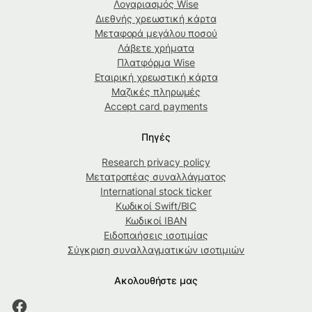
Λογαριασμός Wise
Διεθνής χρεωστική κάρτα
Μεταφορά μεγάλου ποσού
Λάβετε χρήματα
Πλατφόρμα Wise
Εταιρική χρεωστική κάρτα
Μαζικές πληρωμές
Accept card payments
Πηγές
Research privacy policy
Μετατροπέας συναλλάγματος
International stock ticker
Κωδικοί Swift/BIC
Κωδικοί IBAN
Ειδοποιήσεις ισοτιμίας
Σύγκριση συναλλαγματικών ισοτιμιών
Ακολουθήστε μας