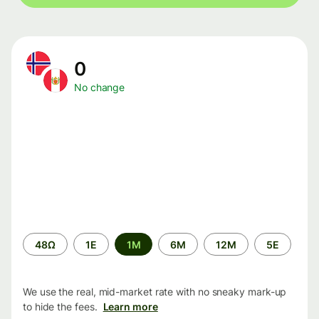
0
No change
Time
48Ω
1Ε
1M
6M
12M
5Ε
period
We use the real, mid-market rate with no sneaky mark-up
to hide the fees.
Learn more