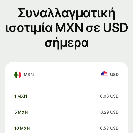
Συναλλαγματική
ισοτιμία MXN σε USD
σήμερα
MXN
USD
1
MXN
0.06
USD
5
MXN
0.29
USD
10
MXN
0.58
USD