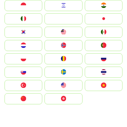
Indonesia
Israel
India
Italia
JA
Japan
South Korea
Malay
Mexico
Nederland
Norge
Portugal
Polska
România
Россия
Slovensko
Ruoŧŧa
ไทย
Türkiye
United States
Vietnam
中国
中國香港特別行政區