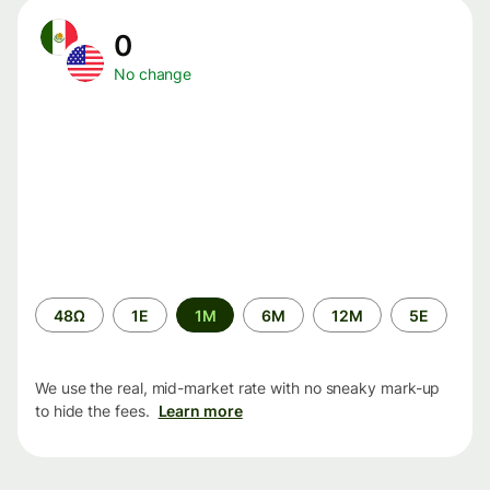
0
No change
Time
48Ω
1Ε
1M
6M
12M
5Ε
period
We use the real, mid-market rate with no sneaky mark-up
to hide the fees.
Learn more