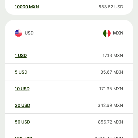
10000
MXN
583.62
USD
USD
MXN
1
USD
17.13
MXN
5
USD
85.67
MXN
10
USD
171.35
MXN
20
USD
342.69
MXN
50
USD
856.72
MXN