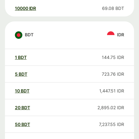
10000
IDR
69.08
BDT
BDT
IDR
1
BDT
144.75
IDR
5
BDT
723.76
IDR
10
BDT
1,447.51
IDR
20
BDT
2,895.02
IDR
50
BDT
7,237.55
IDR