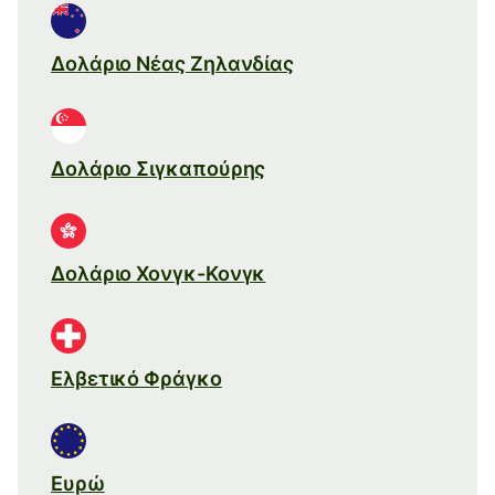
Δολάριο Νέας Ζηλανδίας
Δολάριο Σιγκαπούρης
Δολάριο Χονγκ-Κονγκ
Ελβετικό Φράγκο
Ευρώ