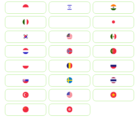
Indonesia
Israel
India
Italia
JA
Japan
South Korea
Malay
Mexico
Nederland
Norge
Portugal
Polska
România
Россия
Slovensko
Ruoŧŧa
ไทย
Türkiye
United States
Vietnam
中国
中國香港特別行政區