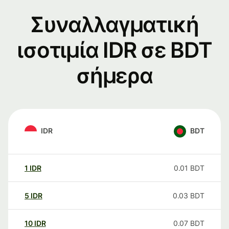
Συναλλαγματική
ισοτιμία IDR σε BDT
σήμερα
IDR
BDT
1
IDR
0.01
BDT
5
IDR
0.03
BDT
10
IDR
0.07
BDT