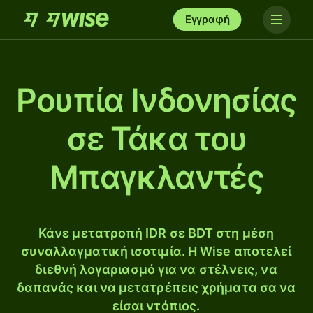
Εγγραφή
Ρουπία Ινδονησίας
σε Τάκα του
Μπαγκλαντές
Κάνε μετατροπή IDR σε BDT στη μέση
συναλλαγματική ισοτιμία. Η Wise αποτελεί
διεθνή λογαριασμό για να στέλνεις, να
δαπανάς και να μετατρέπεις χρήματα σα να
είσαι ντόπιος.