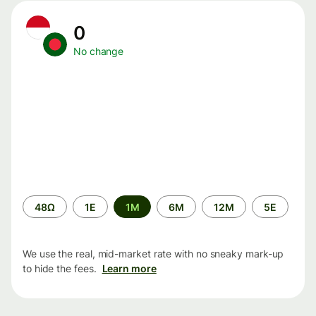
0
No change
Time
48Ω
1Ε
1M
6M
12M
5Ε
period
We use the real, mid-market rate with no sneaky mark-up
to hide the fees.
Learn more