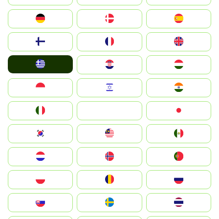
Deutschland
Denmark
España
Suomi
France
United Kingdom
Greece
Hrvatska
Magyarország
Indonesia
Israel
India
Italia
JA
Japan
South Korea
Malay
Mexico
Nederland
Norge
Portugal
Polska
România
Россия
Slovensko
Ruoŧŧa
ไทย