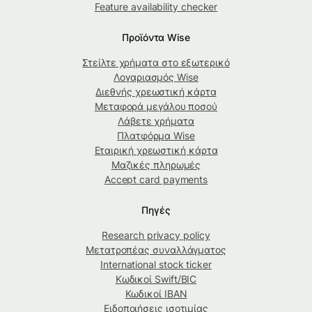
Feature availability checker
Προϊόντα Wise
Στείλτε χρήματα στο εξωτερικό
Λογαριασμός Wise
Διεθνής χρεωστική κάρτα
Μεταφορά μεγάλου ποσού
Λάβετε χρήματα
Πλατφόρμα Wise
Εταιρική χρεωστική κάρτα
Μαζικές πληρωμές
Accept card payments
Πηγές
Research privacy policy
Μετατροπέας συναλλάγματος
International stock ticker
Κωδικοί Swift/BIC
Κωδικοί IBAN
Ειδοποιήσεις ισοτιμίας