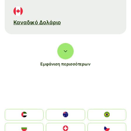
Καναδικό Δολάριο
Εμφάνιση περισσότερων
الإمارات العربية المتحدة
Australia
Brazil
България
Switzerland
Czechia