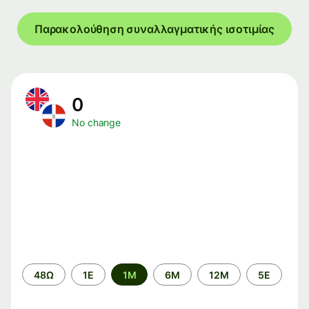
Παρακολούθηση συναλλαγματικής ισοτιμίας
0
No change
Time
48Ω
1Ε
1M
6M
12M
5Ε
period