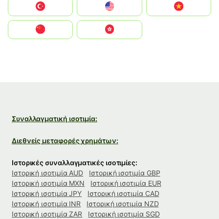
Türkiye
United States
Vietnam
中国
中國香港特別行政區
Συναλλαγματική ισοτιμία:
Διεθνείς μεταφορές χρημάτων:
Ιστορικές συναλλαγματικές ισοτιμίες:
Ιστορική ισοτιμία AUD
Ιστορική ισοτιμία GBP
Ιστορική ισοτιμία MXN
Ιστορική ισοτιμία EUR
Ιστορική ισοτιμία JPY
Ιστορική ισοτιμία CAD
Ιστορική ισοτιμία INR
Ιστορική ισοτιμία NZD
Ιστορική ισοτιμία ZAR
Ιστορική ισοτιμία SGD