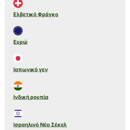
Ελβετικό Φράγκο
Ευρώ
Ιαπωνικό γεν
Ινδική ρουπία
Ισραηλινό Νέο Σέκελ