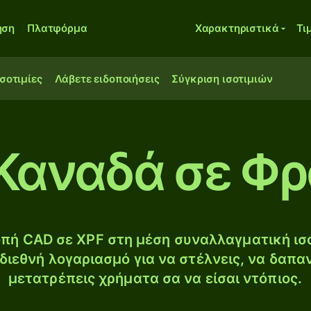
ηση
Πλατφόρμα
Χαρακτηριστικά
Τι
ισοτιμίες
Λάβετε ειδοποιήσεις
Σύγκριση ισοτιμιών
Καναδά σε Φ
πή CAD σε XPF στη μέση συναλλαγματική ισο
διεθνή λογαριασμό για να στέλνεις, να δαπα
μετατρέπεις χρήματα σα να είσαι ντόπιος.