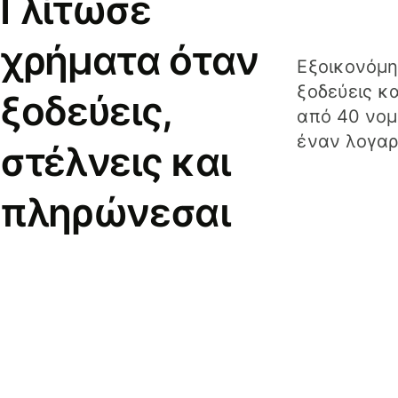
Γλίτωσε
χρήματα όταν
Εξοικονόμη
ξοδεύεις κ
ξοδεύεις,
από 40 νομ
έναν λογαρ
στέλνεις και
πληρώνεσαι