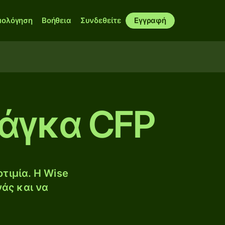
μολόγηση
Βοήθεια
Συνδεθείτε
Εγγραφή
ράγκα CFP
τιμία. Η Wise
νάς και να