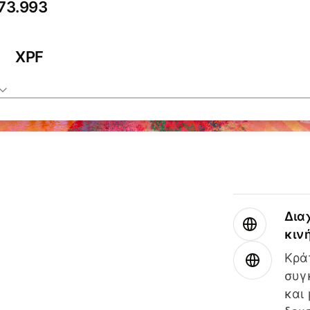
XPF
Δια
κιν
Κρά
συγ
και