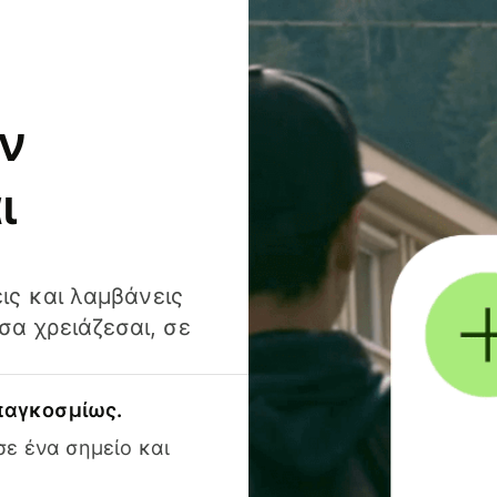
ν
ι
ις και λαμβάνεις
α χρειάζεσαι, σε
 παγκοσμίως.
ε ένα σημείο και