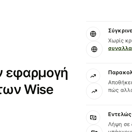
Σύγκριν
Χωρίς κρ
συναλλαγ
ν εφαρμογή
Παρακολ
Αποθήκευ
των Wise
πώς αλλά
Εντελώς 
Λήψη σε 
υπάρχουν