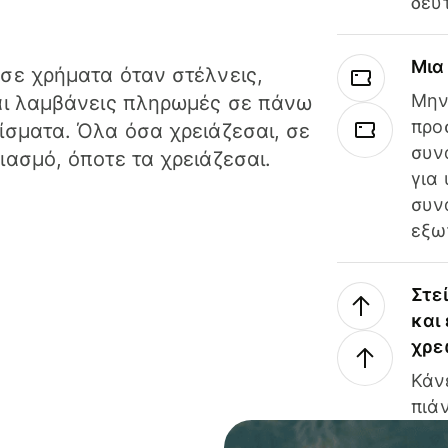
δευ
Μια
σε χρήματα όταν στέλνεις,
Μην
αι λαμβάνεις πληρωμές σε πάνω
προ
ίσματα. Όλα όσα χρειάζεσαι, σε
συν
ιασμό, όποτε τα χρειάζεσαι.
για
συν
εξω
Στε
και
χρε
Κάν
πιάν