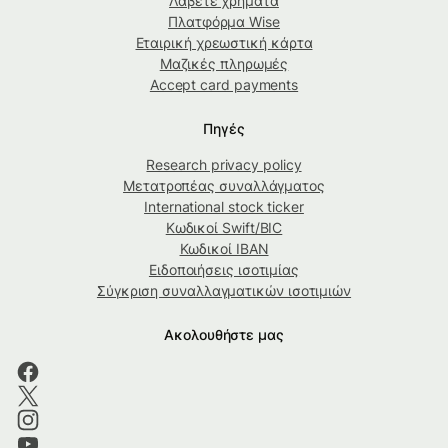
Λάβετε χρήματα
Πλατφόρμα Wise
Εταιρική χρεωστική κάρτα
Μαζικές πληρωμές
Accept card payments
Πηγές
Research privacy policy
Μετατροπέας συναλλάγματος
International stock ticker
Κωδικοί Swift/BIC
Κωδικοί IBAN
Ειδοποιήσεις ισοτιμίας
Σύγκριση συναλλαγματικών ισοτιμιών
Ακολουθήστε μας