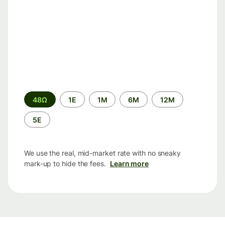
Time
48Ω
1Ε
1M
6M
12M
period
5Ε
We use the real, mid-market rate with no sneaky
mark-up to hide the fees.
Learn more