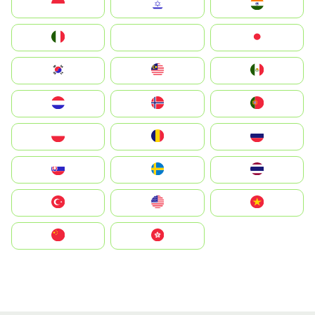
Indonesia
Israel
India
Italia
JA
Japan
South Korea
Malay
Mexico
Nederland
Norge
Portugal
Polska
România
Россия
Slovensko
Ruoŧŧa
ไทย
Türkiye
United States
Vietnam
中国
中國香港特別行政區