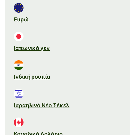
Ευρώ
Ιαπωνικό γεν
Ινδική ρουπία
Ισραηλινό Νέο Σέκελ
Καναδικό Δολάριο