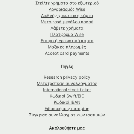
Στείλτε χρήματα στο εξωτερικό
Λογαριασμός Wise
Διεθνής χρεωστική κάρτα
Μεταφορά μεγάλου ποσού
Λάβετε χρήματα
Πλατφόρμα Wise
Εταιρική χρεωστική κάρτα
Μαζικές πληρωμές
Accept card payments
Πηγές
Research privacy policy
Μετατροπέας συναλλάγματος
International stock ticker
Κωδικοί Swift/BIC
Κωδικοί IBAN
Ειδοποιήσεις ισοτιμίας
Σύγκριση συναλλαγματικών ισοτιμιών
Ακολουθήστε μας