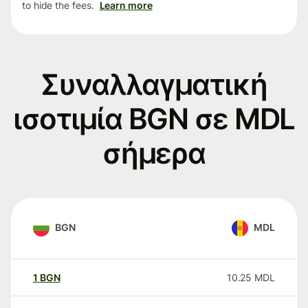
to hide the fees.
Learn more
Συναλλαγματική
ισοτιμία BGN σε MDL
σήμερα
BGN
MDL
1
BGN
10.25
MDL