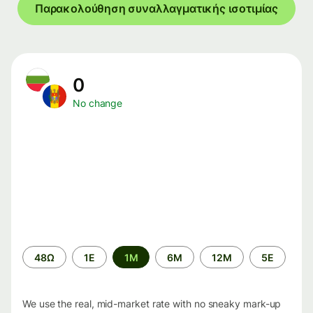
Παρακολούθηση συναλλαγματικής ισοτιμίας
0
No change
Time
48Ω
1Ε
1M
6M
12M
5Ε
period
We use the real, mid-market rate with no sneaky mark-up