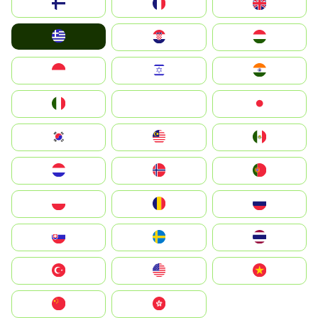
Suomi
France
United Kingdom
Greece
Hrvatska
Magyarország
Indonesia
Israel
India
Italia
JA
Japan
South Korea
Malay
Mexico
Nederland
Norge
Portugal
Polska
România
Россия
Slovensko
Ruoŧŧa
ไทย
Türkiye
United States
Vietnam
中国
中國香港特別行政區