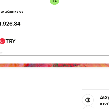
τατράπηκε σε
TRY
Δια
κιν