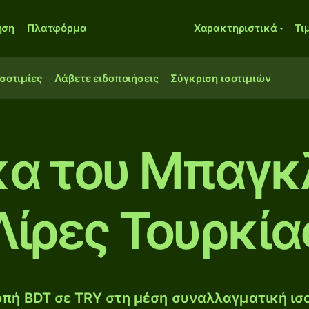
ηση
Πλατφόρμα
Χαρακτηριστικά
Τι
ισοτιμίες
Λάβετε ειδοποιήσεις
Σύγκριση ισοτιμιών
κα του Μπαγκ
Λίρες Τουρκία
πή BDT σε TRY στη μέση συναλλαγματική ισο