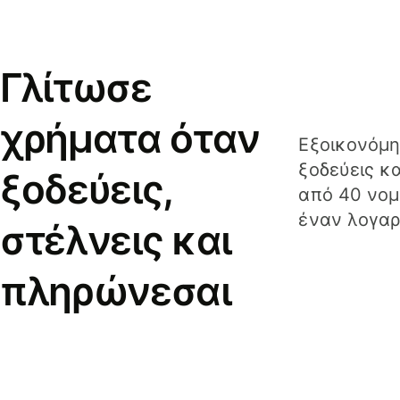
Γλίτωσε
χρήματα όταν
Εξοικονόμη
ξοδεύεις κ
ξοδεύεις,
από 40 νομ
έναν λογαρ
στέλνεις και
πληρώνεσαι