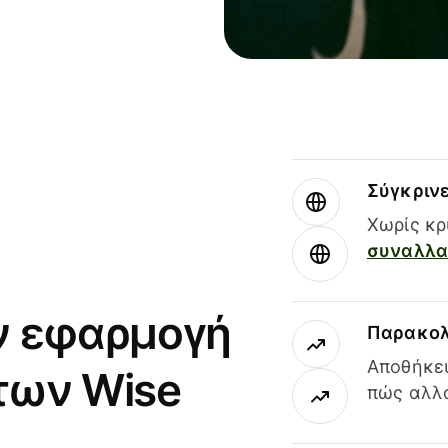
Σύγκριν
Χωρίς κρ
συναλλαγ
ν εφαρμογή
Παρακολ
Αποθήκευ
των Wise
πώς αλλά