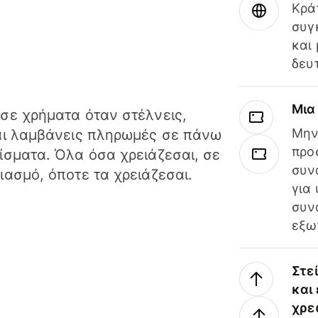
Κρά
συγ
και
δευ
Μια
σε χρήματα όταν στέλνεις,
Μην
αι λαμβάνεις πληρωμές σε πάνω
προ
ίσματα. Όλα όσα χρειάζεσαι, σε
συν
ιασμό, όποτε τα χρειάζεσαι.
για
συν
εξω
Στε
και
χρε