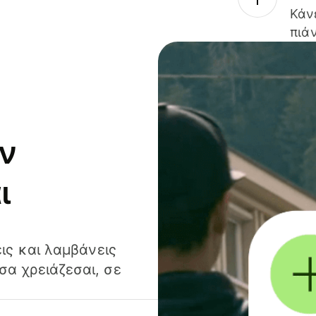
Κάν
πιάν
ν
ι
ις και λαμβάνεις
α χρειάζεσαι, σε