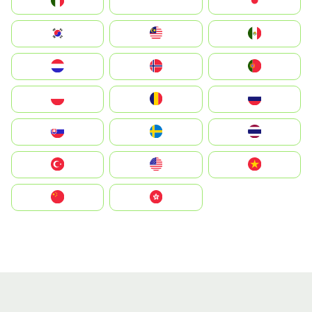
Italia
JA
Japan
South Korea
Malay
Mexico
Nederland
Norge
Portugal
Polska
România
Россия
Slovensko
Ruoŧŧa
ไทย
Türkiye
United States
Vietnam
中国
中國香港特別行政區