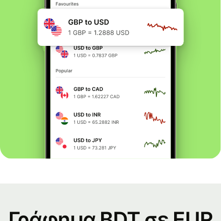
Γράφημα BDT σε EUR