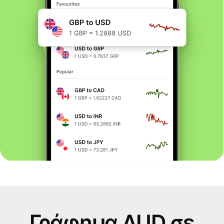
Γράφημα AUD σε