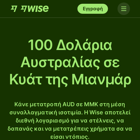
Εγγραφή
100 Δολάρια
Αυστραλίας σε
Κυάτ της Μιανμάρ
Κάνε μετατροπή AUD σε MMK στη μέση
συναλλαγματική ισοτιμία. Η Wise αποτελεί
διεθνή λογαριασμό για να στέλνεις, να
δαπανάς και να μετατρέπεις χρήματα σα να
είσαι ντόπιος.