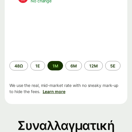
No change
Time
48Ω
1Ε
1M
6M
12M
5Ε
period
We use the real, mid-market rate with no sneaky mark-up
to hide the fees.
Learn more
Συναλλαγματική