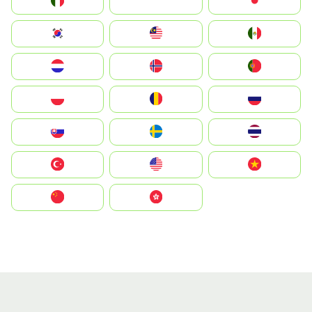
Italia
JA
Japan
South Korea
Malay
Mexico
Nederland
Norge
Portugal
Polska
România
Россия
Slovensko
Ruoŧŧa
ไทย
Türkiye
United States
Vietnam
中国
中國香港特別行政區