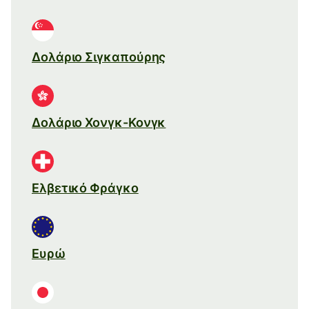
Δολάριο Σιγκαπούρης
Δολάριο Χονγκ-Κονγκ
Ελβετικό Φράγκο
Ευρώ