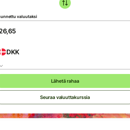
unnettu valuutaksi
DKK
Lähetä rahaa
Seuraa valuuttakurssia