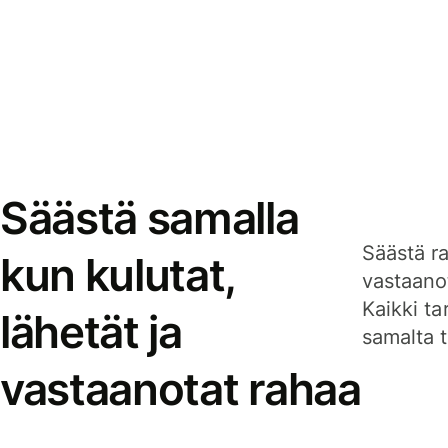
Säästä samalla
Säästä ra
kun kulutat,
vastaanot
Kaikki ta
lähetät ja
samalta ti
vastaanotat rahaa