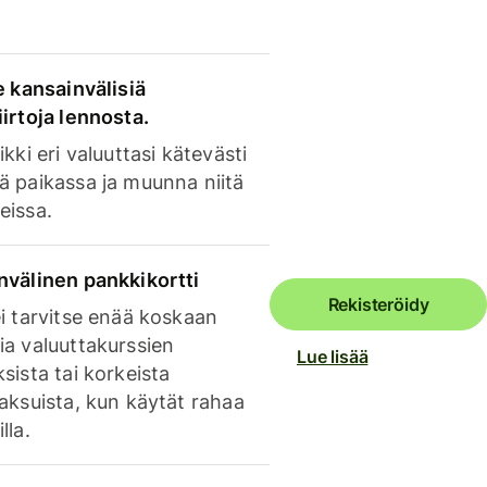
e kansainvälisiä
irtoja lennosta.
ikki eri valuuttasi kätevästi
ä paikassa ja muunna niitä
eissa.
nvälinen pankkikortti
Rekisteröidy
i tarvitse enää koskaan
ia valuuttakurssien
Lue lisää
sista tai korkeista
aksuista, kun käytät rahaa
lla.