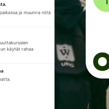
sta.
 paikassa ja muunna niitä
luuttakurssien
 kun käytät rahaa
sa
matta.