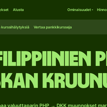
ykset
Alusta
Ominaisuudet
Hinno
 kurssihälytyksiä
Vertaa pankkikursseja
Filippiinien 
kan kruun
joaa valuuttaparin PHP → DKK muunnokset mar