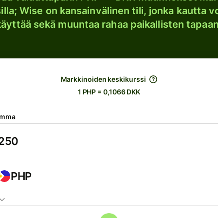
lla; Wise on kansainvälinen tili, jonka kautta vo
käyttää sekä muuntaa rahaa paikallisten tapaan
Markkinoiden keskikurssi
1 PHP = 0,1066 DKK
umma
PHP