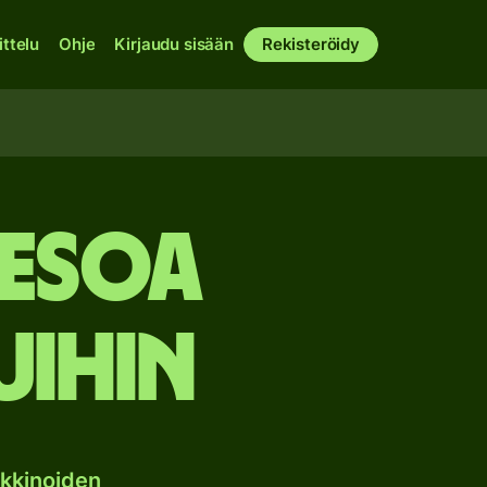
ittelu
Ohje
Kirjaudu sisään
Rekisteröidy
pesoa
uihin
kkinoiden