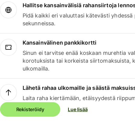
Hallitse kansainvälisiä rahansiirtoja lenno
Pidä kaikki eri valuuttasi kätevästi yhdessä
sekunneissa.
Kansainvälinen pankkikortti
Sinun ei tarvitse enää koskaan murehtia va
korotuksista tai korkeista siirtomaksuista,
ulkomailla.
Lähetä rahaa ulkomaille ja säästä maksuis
Laita raha kiertämään, etäisyydestä riippu
Rekisteröidy
Lue lisää