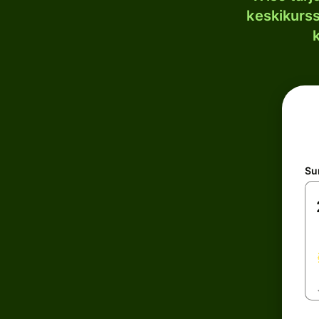
keskikurssi
S