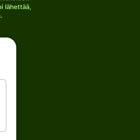
i lähettää,
.