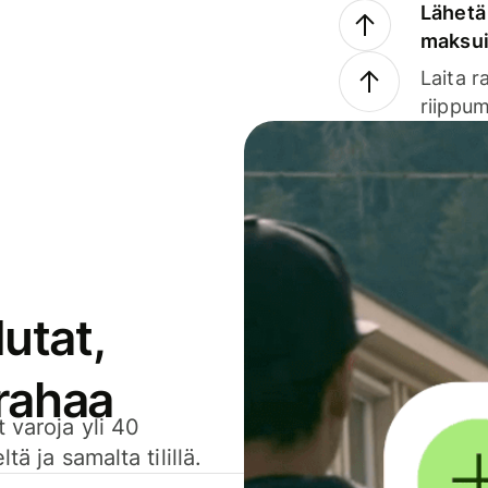
Lähetä 
maksu
Laita r
riippum
utat,
 rahaa
 varoja yli 40
ä ja samalta tilillä.