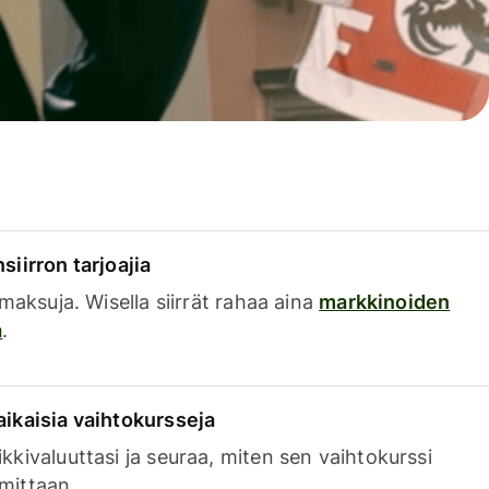
siirron tarjoajia
a maksuja. Wisella siirrät rahaa aina
markkinoiden
a
.
aikaisia vaihtokursseja
kkivaluuttasi ja seuraa, miten sen vaihtokurssi
mittaan.