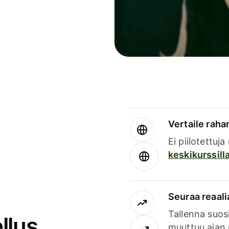
Vertaile rahan
Ei piilotettuj
keskikurssill
Seuraa reaali
Tallenna suosi
llus
muuttuu ajan 