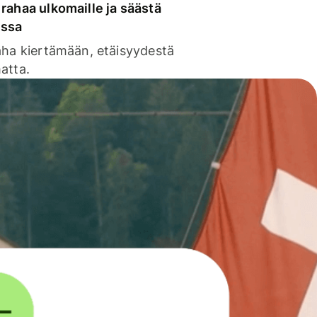
rahaa ulkomaille ja säästä
issa
aha kiertämään, etäisyydestä
atta.