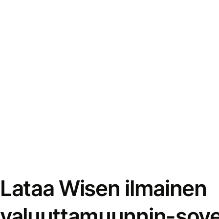
Lataa Wisen ilmainen
valuuttamuunnin-sove