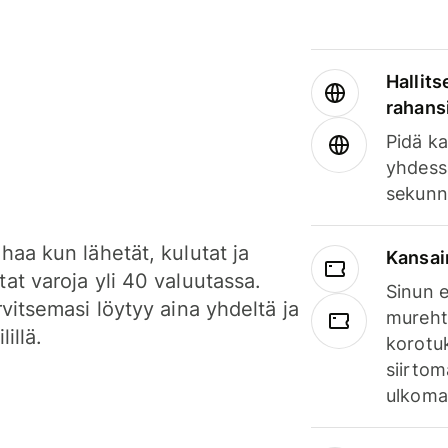
Hallits
rahansi
Pidä ka
yhdess
sekunn
haa kun lähetät, kulutat ja
Kansai
at varoja yli 40 valuutassa.
Sinun e
rvitsemasi löytyy aina yhdeltä ja
mureht
lillä.
korotuk
siirtom
ulkomai