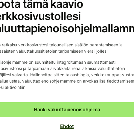
pota tämä kaavio
rkkosivustollesi
aluuttapienoisohjelmallam
 ratkaisu verkkosivustosi taloudellisen sisällön parantamiseen ja
asaisten valuuttakurssitietojen tarjoamiseen vierailijoillesi.
isohjelmamme on suunniteltu integroitumaan saumattomasti
osivustoosi ja tarjoamaan arvokkaita reaaliaikaisia valuuttatietoja
äjillesi vaivatta. Hallinnoitpa sitten talousblogia, verkkokauppasivustoa
ilualustaa, valuuttapienoisohjelmamme on arvokas lisä tiedottamiseen
si aktivointiin.
Hanki valuuttapienoisohjelma
Ehdot