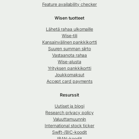
Feature availability checker
Wisen tuotteet
Lähetä rahaa ulkomaille
Wise-tili
Kansainvälinen pankkikortti
Suuren summan siirto
Vastaanota rahaa
Wise-alusta
Yrityksen pankkikortti
Joukkomaksut
Accept card payments
Resurssit
Uutiset ja blogi
Research privacy policy
Valuuttamuunnin
International stock ticker
Swift-/BIC-koodit
IBAN-koodit