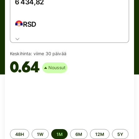
RSD
Keskihinta:
viime 30 päivää
0.64
Noussut
Time
48H
1W
1M
6M
12M
5Y
period