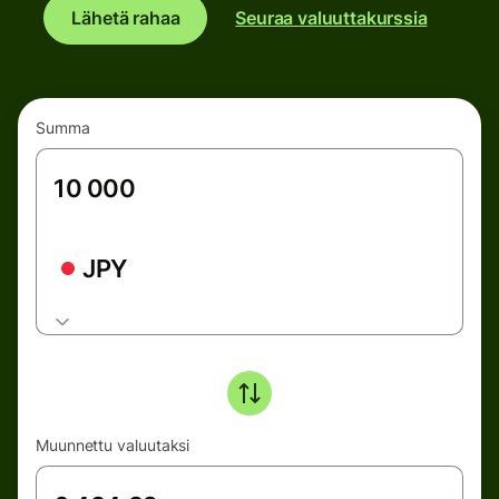
Lähetä rahaa
Seuraa valuuttakurssia
Summa
JPY
Muunnettu valuutaksi