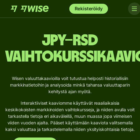
Rekisteröidy
JPY–RSD
vaihtokurssikaavi
Wisen valuuttakaavioilla voit tutustua helposti historiallisiin
markkinatietoihin ja analysoida minkä tahansa valuuttaparin
kehitystä ajan myötä.
Interaktiiviset kaaviomme käyttävät reaaliaikaisia
keskikokoisten markkinoiden vaihtokursseja, ja niiden avulla voit
tarkastella tietoja eri aikaväleillä, muun muassa jopa viimeisen
viiden vuoden ajalta. Pääset käyttämään kaaviota valitsemalla
kaksi valuuttaa ja tarkastelemalla niiden yksityiskohtaisia tietoja.