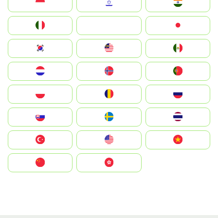
Indonesia
Israel
India
Italia
JA
Japan
South Korea
Malay
Mexico
Nederland
Norge
Portugal
Polska
România
Россия
Slovensko
Ruoŧŧa
ไทย
Türkiye
United States
Vietnam
中国
中國香港特別行政區