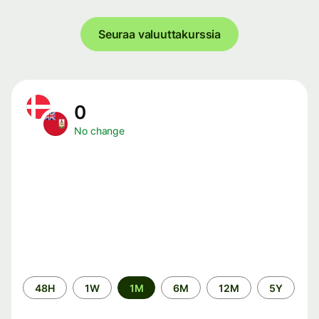
Seuraa valuuttakurssia
0
No change
Time
48H
1W
1M
6M
12M
5Y
period