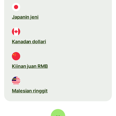
Japanin jeni
Kanadan dollari
Kiinan juan RMB
Malesian ringgit