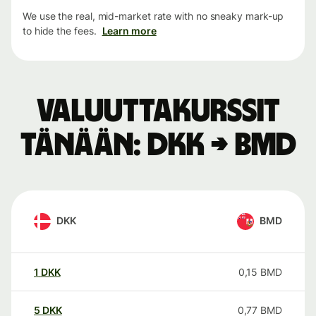
We use the real, mid-market rate with no sneaky mark-up
to hide the fees.
Learn more
Valuuttakurssit
tänään: DKK → BMD
DKK
BMD
1
DKK
0,15
BMD
5
DKK
0,77
BMD