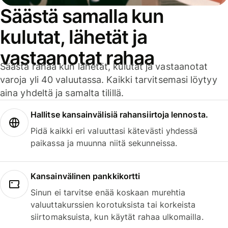
Säästä samalla kun
kulutat, lähetät ja
vastaanotat rahaa
Säästä rahaa kun lähetät, kulutat ja vastaanotat
varoja yli 40 valuutassa. Kaikki tarvitsemasi löytyy
aina yhdeltä ja samalta tilillä.
Hallitse kansainvälisiä rahansiirtoja lennosta.
Pidä kaikki eri valuuttasi kätevästi yhdessä
paikassa ja muunna niitä sekunneissa.
Kansainvälinen pankkikortti
Sinun ei tarvitse enää koskaan murehtia
valuuttakurssien korotuksista tai korkeista
siirtomaksuista, kun käytät rahaa ulkomailla.