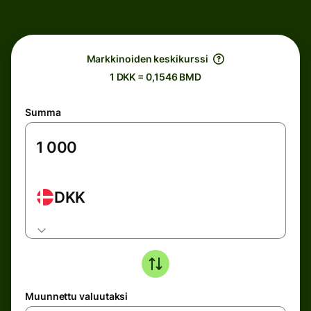
Markkinoiden keskikurssi
1 DKK = 0,1546 BMD
Summa
DKK
Muunnettu valuutaksi