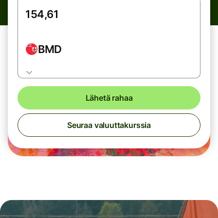
BMD
Lähetä rahaa
Seuraa valuuttakurssia