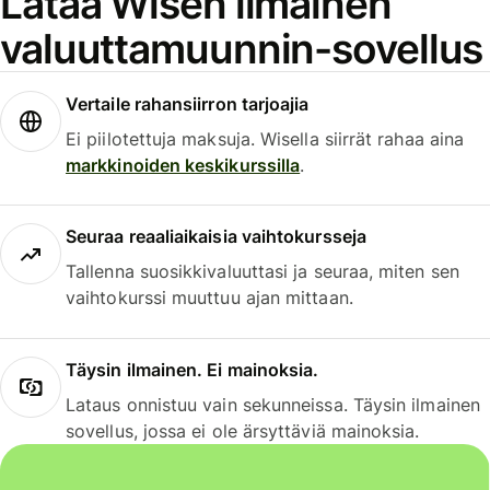
Lataa Wisen ilmainen
valuuttamuunnin-sovellus
Vertaile rahansiirron tarjoajia
Ei piilotettuja maksuja. Wisella siirrät rahaa aina
markkinoiden keskikurssilla
.
Seuraa reaaliaikaisia vaihtokursseja
Tallenna suosikkivaluuttasi ja seuraa, miten sen
vaihtokurssi muuttuu ajan mittaan.
Täysin ilmainen. Ei mainoksia.
Lataus onnistuu vain sekunneissa. Täysin ilmainen
sovellus, jossa ei ole ärsyttäviä mainoksia.