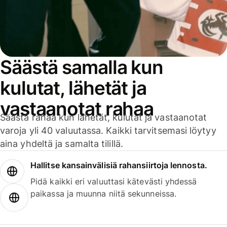
Säästä samalla kun
kulutat, lähetät ja
vastaanotat rahaa
Säästä rahaa kun lähetät, kulutat ja vastaanotat
varoja yli 40 valuutassa. Kaikki tarvitsemasi löytyy
aina yhdeltä ja samalta tilillä.
Hallitse kansainvälisiä rahansiirtoja lennosta.
Pidä kaikki eri valuuttasi kätevästi yhdessä
paikassa ja muunna niitä sekunneissa.