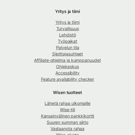
Yritys ja tiimi
Yritys ja tiimi
Turvallisuus
Lehdistö
Työpaikat
Palvelun tila
Sijoittajasuhteet
Affiliate-ohjelma ja kumppanuudet
Ohjekeskus
Accessibility
Feature availability checker
Wisen tuotteet
Lähetä rahaa ulkomaille
Wise-tili
Kansainvälinen pankkikortti
Suuren summan siirto
Vastaanota rahaa
Wise-alusta