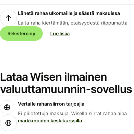
Lähetä rahaa ulkomaille ja säästä maksuissa
Laita raha kiertämään, etäisyydestä riippumatta.
Rekisteröidy
Lue lisää
Lataa Wisen ilmainen
valuuttamuunnin-sovellus
Vertaile rahansiirron tarjoajia
Ei piilotettuja maksuja. Wisella siirrät rahaa aina
markkinoiden keskikurssilla
.