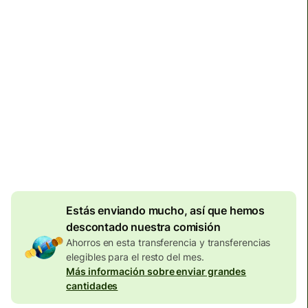
Llega
antes del lunes
Comisiones totales
60,68 CHF
Se incluyen en la cantidad
en CHF
Descuento por
volumen de
9,39
CHF
Estás enviando mucho, así que hemos
descontado nuestra comisión
Ahorros en esta transferencia y transferencias
elegibles para el resto del mes.
Más información sobre enviar grandes
cantidades