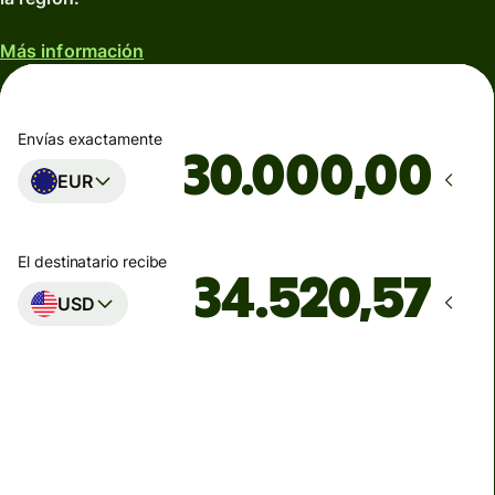
Más información
Envías exactamente
,00
EUR
El destinatario recibe
USD
Llega
antes del lunes
Comisiones totales
134,04 EUR