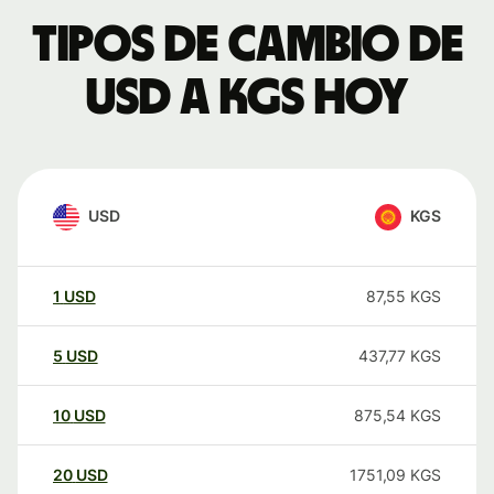
Tipos de cambio de
USD a KGS hoy
USD
KGS
1
USD
87,55
KGS
5
USD
437,77
KGS
10
USD
875,54
KGS
20
USD
1751,09
KGS