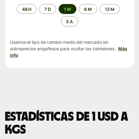
Periodo
48 H
7 D
1 M
6 M
12 M
de
tiempo
5 A
Usamos el tipo de cambio medio del mercado sin
sobreprecios engañosos para ocultar las comisiones.
Más
info
Estadísticas de 1 USD a
KGS