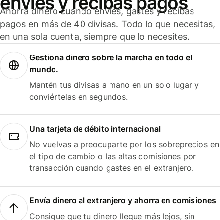
envíes y recibas pagos
Ahorra dinero cuando envíes, gastes y recibas
pagos en más de 40 divisas. Todo lo que necesitas,
en una sola cuenta, siempre que lo necesites.
Gestiona dinero sobre la marcha en todo el
mundo.
Mantén tus divisas a mano en un solo lugar y
conviértelas en segundos.
Una tarjeta de débito internacional
No vuelvas a preocuparte por los sobreprecios en
el tipo de cambio o las altas comisiones por
transacción cuando gastes en el extranjero.
Envía dinero al extranjero y ahorra en comisiones
Consigue que tu dinero llegue más lejos, sin