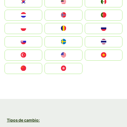
South Korea
Malay
Mexico
Nederland
Norge
Portugal
Polska
România
Россия
Slovensko
Ruoŧŧa
ไทย
Türkiye
United States
Vietnam
中国
中國香港特別行政區
Tipos de cambio: