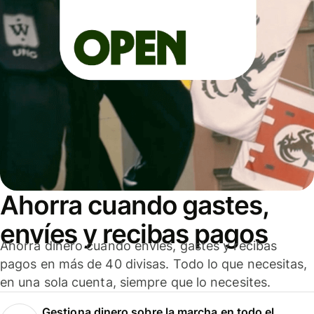
Ahorra cuando gastes,
envíes y recibas pagos
Ahorra dinero cuando envíes, gastes y recibas
pagos en más de 40 divisas. Todo lo que necesitas,
en una sola cuenta, siempre que lo necesites.
Gestiona dinero sobre la marcha en todo el