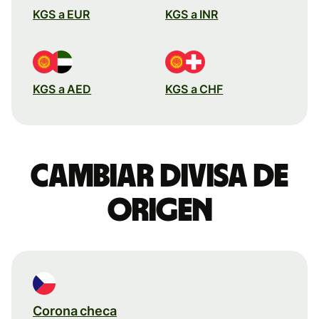
KGS a EUR
KGS a INR
KGS a AED
KGS a CHF
Cambiar divisa de
origen
Corona checa