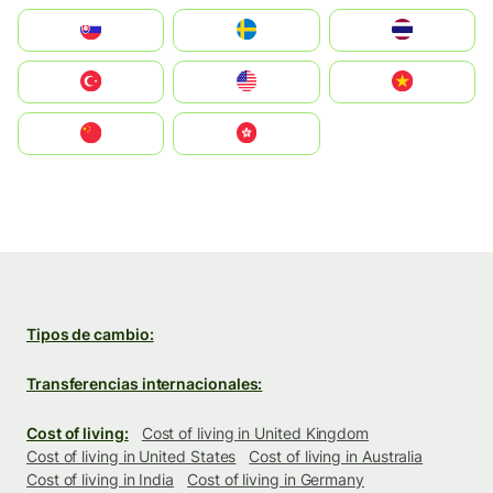
Slovensko
Ruoŧŧa
ไทย
Türkiye
United States
Vietnam
中国
中國香港特別行政區
Tipos de cambio:
Transferencias internacionales:
Cost of living:
Cost of living in United Kingdom
Cost of living in United States
Cost of living in Australia
Cost of living in India
Cost of living in Germany