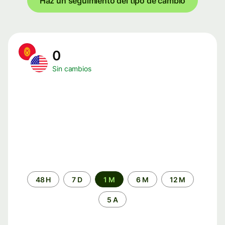
Haz un seguimiento del tipo de cambio
0
Sin cambios
Periodo
48 H
7 D
1 M
6 M
12 M
de
tiempo
5 A