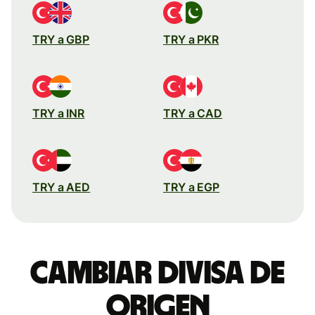
TRY a GBP
TRY a PKR
TRY a INR
TRY a CAD
TRY a AED
TRY a EGP
Cambiar divisa de
origen