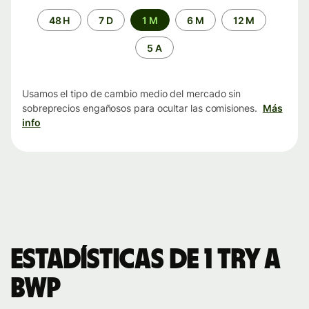
Periodo
48 H
7 D
1 M
6 M
12 M
de
tiempo
5 A
Usamos el tipo de cambio medio del mercado sin
sobreprecios engañosos para ocultar las comisiones.
Más
info
Estadísticas de 1 TRY a
BWP