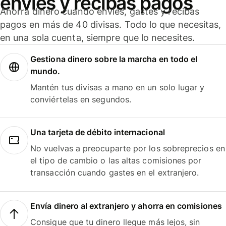
envíes y recibas pagos
Ahorra dinero cuando envíes, gastes y recibas
pagos en más de 40 divisas. Todo lo que necesitas,
en una sola cuenta, siempre que lo necesites.
Gestiona dinero sobre la marcha en todo el
mundo.
Mantén tus divisas a mano en un solo lugar y
conviértelas en segundos.
Una tarjeta de débito internacional
No vuelvas a preocuparte por los sobreprecios en
el tipo de cambio o las altas comisiones por
transacción cuando gastes en el extranjero.
Envía dinero al extranjero y ahorra en comisiones
Consigue que tu dinero llegue más lejos, sin