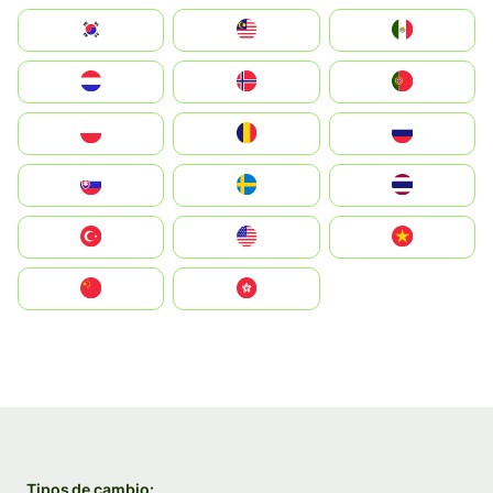
South Korea
Malay
Mexico
Nederland
Norge
Portugal
Polska
România
Россия
Slovensko
Ruoŧŧa
ไทย
Türkiye
United States
Vietnam
中国
中國香港特別行政區
Tipos de cambio: