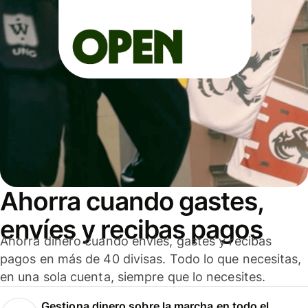
Ahorra cuando gastes,
envíes y recibas pagos
Ahorra dinero cuando envíes, gastes y recibas
pagos en más de 40 divisas. Todo lo que necesitas,
en una sola cuenta, siempre que lo necesites.
Gestiona dinero sobre la marcha en todo el