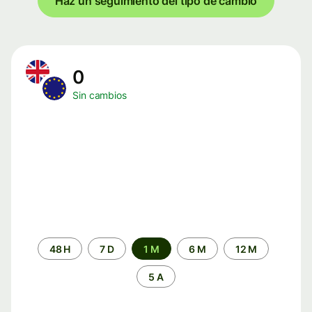
Haz un seguimiento del tipo de cambio
0
Sin cambios
Periodo
48 H
7 D
1 M
6 M
12 M
de
tiempo
5 A