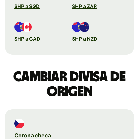
SHP a SGD
SHP a ZAR
SHP a CAD
SHP a NZD
Cambiar divisa de
origen
Corona checa