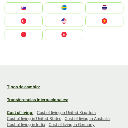
Slovensko
Ruoŧŧa
ไทย
Türkiye
United States
Vietnam
中国
中國香港特別行政區
Tipos de cambio:
Transferencias internacionales:
Cost of living:
Cost of living in United Kingdom
Cost of living in United States
Cost of living in Australia
Cost of living in India
Cost of living in Germany