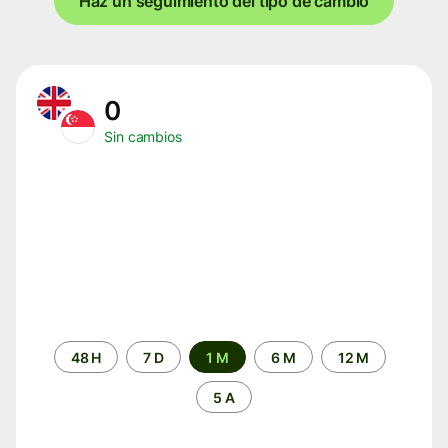
Haz un seguimiento del tipo de cambio
0
Sin cambios
Periodo
48 H
7 D
1 M
6 M
12 M
de
tiempo
5 A