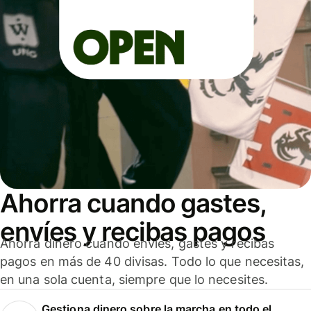
Ahorra cuando gastes,
envíes y recibas pagos
Ahorra dinero cuando envíes, gastes y recibas
pagos en más de 40 divisas. Todo lo que necesitas,
en una sola cuenta, siempre que lo necesites.
Gestiona dinero sobre la marcha en todo el