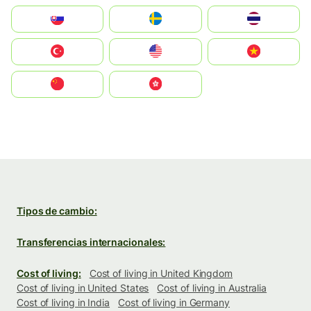
Slovensko
Ruoŧŧa
ไทย
Türkiye
United States
Vietnam
中国
中國香港特別行政區
Tipos de cambio:
Transferencias internacionales:
Cost of living:
Cost of living in United Kingdom
Cost of living in United States
Cost of living in Australia
Cost of living in India
Cost of living in Germany