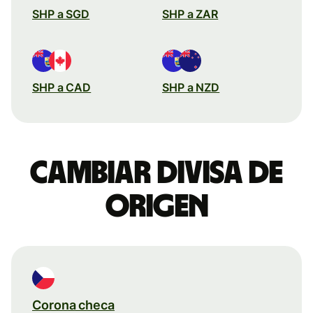
SHP a SGD
SHP a ZAR
SHP a CAD
SHP a NZD
Cambiar divisa de
origen
Corona checa