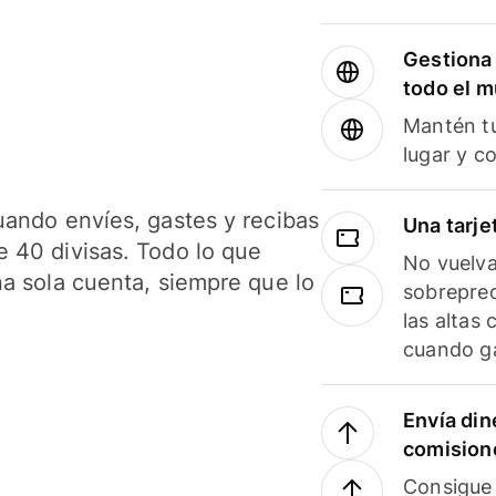
Gestiona 
todo el 
Mantén tu
lugar y c
uando envíes, gastes y recibas
Una tarje
 40 divisas. Todo lo que
No vuelva
na sola cuenta, siempre que lo
sobreprec
las altas
cuando ga
Envía din
comision
Consigue 