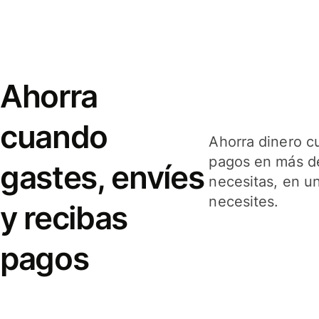
Ahorra
cuando
Ahorra dinero c
pagos en más de
gastes, envíes
necesitas, en u
necesites.
y recibas
pagos