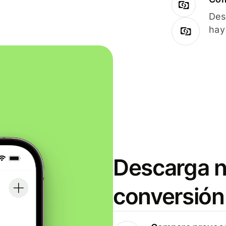
Des
hay
Descarga n
conversión