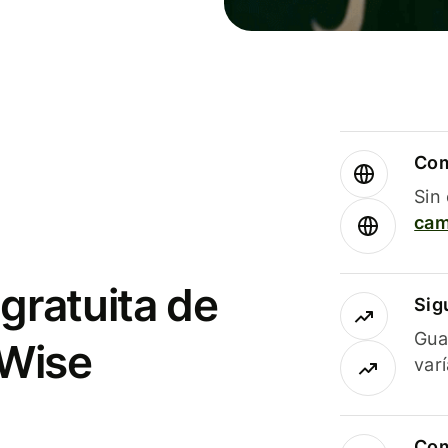
Com
Sin
cam
gratuita de
Sig
Gua
 Wise
var
Com