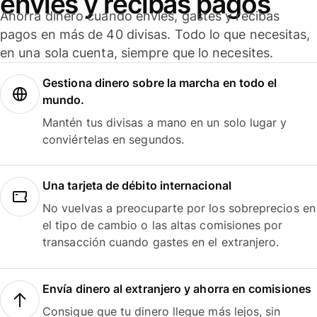
envíes y recibas pagos
Ahorra dinero cuando envíes, gastes y recibas
pagos en más de 40 divisas. Todo lo que necesitas,
en una sola cuenta, siempre que lo necesites.
Gestiona dinero sobre la marcha en todo el
mundo.
Mantén tus divisas a mano en un solo lugar y
conviértelas en segundos.
Una tarjeta de débito internacional
No vuelvas a preocuparte por los sobreprecios en
el tipo de cambio o las altas comisiones por
transacción cuando gastes en el extranjero.
Envía dinero al extranjero y ahorra en comisiones
Consigue que tu dinero llegue más lejos, sin