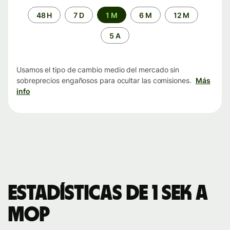
Periodo
48 H
7 D
1 M
6 M
12 M
de
tiempo
5 A
Usamos el tipo de cambio medio del mercado sin
sobreprecios engañosos para ocultar las comisiones.
Más
info
Estadísticas de 1 SEK a
MOP