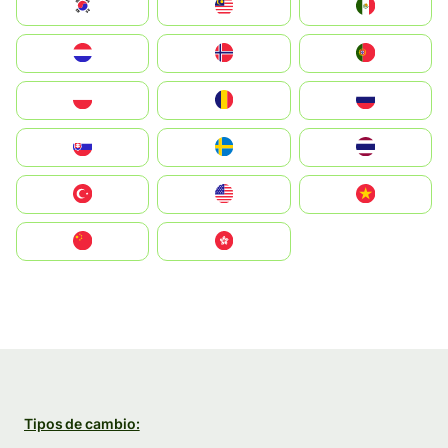
South Korea
Malay
Mexico
Nederland
Norge
Portugal
Polska
România
Россия
Slovensko
Ruoŧŧa
ไทย
Türkiye
United States
Vietnam
中国
中國香港特別行政區
Tipos de cambio: