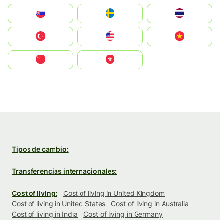
Slovensko
Ruoŧŧa
ไทย
Türkiye
United States
Vietnam
中国
中國香港特別行政區
Tipos de cambio:
Transferencias internacionales:
Cost of living:
Cost of living in United Kingdom
Cost of living in United States
Cost of living in Australia
Cost of living in India
Cost of living in Germany