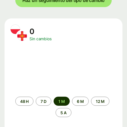
Haz un seguimiento del tipo de cambio
0
Sin cambios
Periodo
48 H
7 D
1 M
6 M
12 M
de
tiempo
5 A