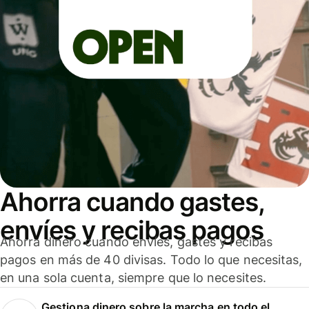
Ahorra cuando gastes,
envíes y recibas pagos
Ahorra dinero cuando envíes, gastes y recibas
pagos en más de 40 divisas. Todo lo que necesitas,
en una sola cuenta, siempre que lo necesites.
Gestiona dinero sobre la marcha en todo el