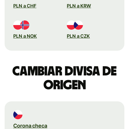
PLN a CHF
PLN a KRW
PLN a NOK
PLN a CZK
Cambiar divisa de
origen
Corona checa