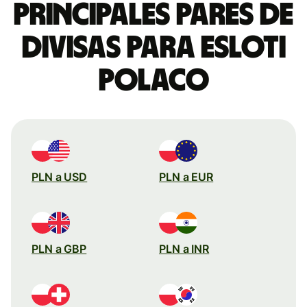
Principales pares de
divisas para esloti
polaco
PLN a USD
PLN a EUR
PLN a GBP
PLN a INR