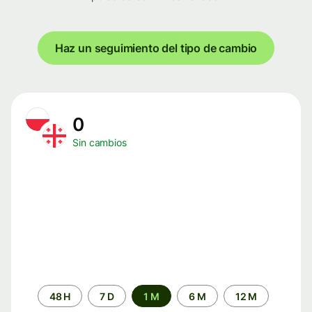
Haz un seguimiento del tipo de cambio
0
Sin cambios
Periodo
48 H
7 D
1 M
6 M
12 M
de