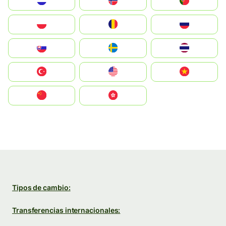
Nederland
Norge
Portugal
Polska
România
Россия
Slovensko
Ruoŧŧa
ไทย
Türkiye
United States
Vietnam
中国
中國香港特別行政區
Tipos de cambio:
Transferencias internacionales: