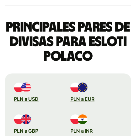
Principales pares de
divisas para esloti
polaco
PLN a USD
PLN a EUR
PLN a GBP
PLN a INR