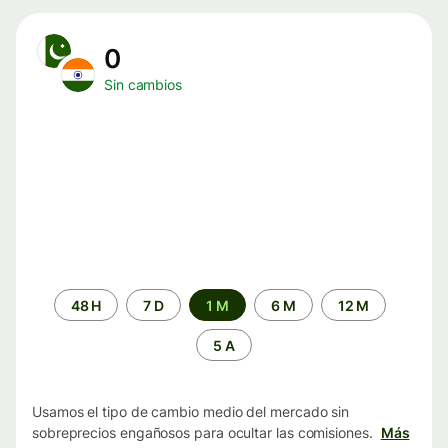
0
Sin cambios
Periodo
48 H
7 D
1 M
6 M
12 M
de
tiempo
5 A
Usamos el tipo de cambio medio del mercado sin
sobreprecios engañosos para ocultar las comisiones.
Más