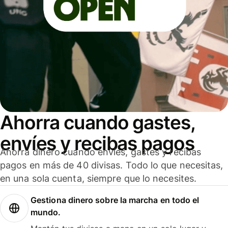
Ahorra cuando gastes,
envíes y recibas pagos
Ahorra dinero cuando envíes, gastes y recibas
pagos en más de 40 divisas. Todo lo que necesitas,
en una sola cuenta, siempre que lo necesites.
Gestiona dinero sobre la marcha en todo el
mundo.