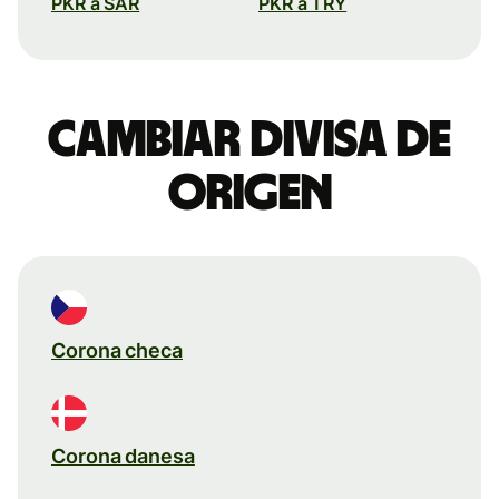
PKR a SAR
PKR a TRY
Cambiar divisa de
origen
Corona checa
Corona danesa