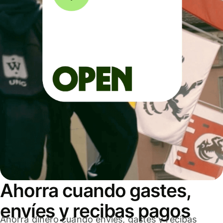
Ahorra cuando gastes,
envíes y recibas pagos
Ahorra dinero cuando envíes, gastes y recibas