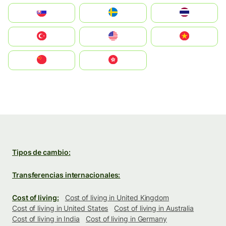
Slovensko
Ruoŧŧa
ไทย
Türkiye
United States
Vietnam
中国
中國香港特別行政區
Tipos de cambio:
Transferencias internacionales:
Cost of living:
Cost of living in United Kingdom
Cost of living in United States
Cost of living in Australia
Cost of living in India
Cost of living in Germany