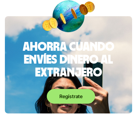
Ahorra cuando
envíes dinero al
extranjero
Regístrate