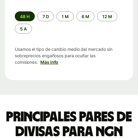
Periodo
48 H
7 D
1 M
6 M
12 M
de
tiempo
5 A
Usamos el tipo de cambio medio del mercado sin
sobreprecios engañosos para ocultar las
comisiones.
Más info
Principales pares de
divisas para NGN