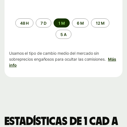
Periodo
48 H
7 D
1 M
6 M
12 M
de
tiempo
5 A
Usamos el tipo de cambio medio del mercado sin
sobreprecios engañosos para ocultar las comisiones.
Más
info
Estadísticas de 1 CAD a