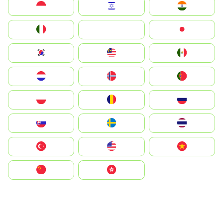
Indonesia
Israel
India
Italia
JA
Japan
South Korea
Malay
Mexico
Nederland
Norge
Portugal
Polska
România
Россия
Slovensko
Ruoŧŧa
ไทย
Türkiye
United States
Vietnam
中国
中國香港特別行政區