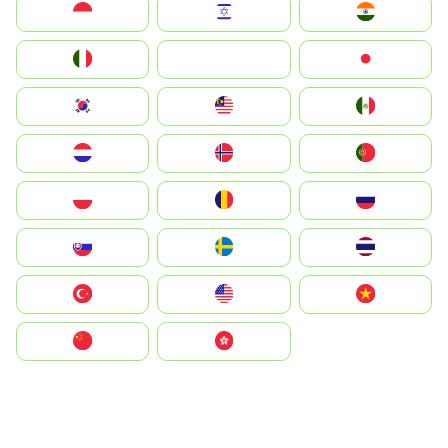
Indonesia
Israel
India
Italia
JA
Japan
South Korea
Malay
Mexico
Nederland
Norge
Portugal
Polska
România
Россия
Slovensko
Ruoŧŧa
ไทย
Türkiye
United States
Vietnam
中国
中國香港特別行政區