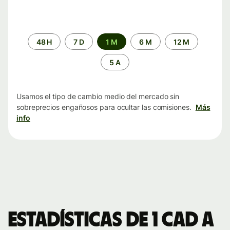
Periodo
48 H
7 D
1 M
6 M
12 M
de
tiempo
5 A
Usamos el tipo de cambio medio del mercado sin
sobreprecios engañosos para ocultar las comisiones.
Más
info
Estadísticas de 1 CAD a